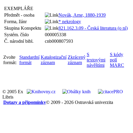
EXEMPLÁŘE
Předmět - osoba
Novák, Arne, 1880-1939
Forma, žánr
* nekrology
Skupina Konspektu
821.162.3.09 - Česká literatura (o ní)
Systém. číslo
000005338
Č. národní bibl.
cnb000807593
S
S kódy
Zvolte
Standardní
Katalogizační
Zkrácený
textovými
polí
formát:
formát
záznam
záznam
návěštími
MARC
© 2005 Ex
Libris
Dotazy a připomínky
© 2009 - 2026 Ostravská univerzita