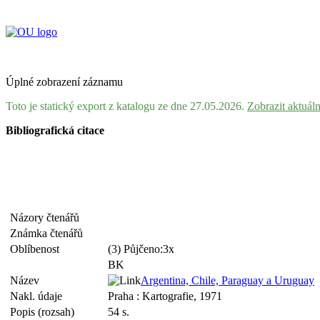
Úplné zobrazení záznamu
Toto je statický export z katalogu ze dne 27.05.2026.
Zobrazit aktuál
Bibliografická citace
Názory čtenářů
Známka čtenářů
Oblíbenost
(3) Půjčeno:3x
BK
Název
Argentina, Chile, Paraguay a Uruguay
Nakl. údaje
Praha : Kartografie, 1971
Popis (rozsah)
54 s.