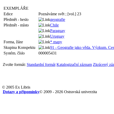
EXEMPLÁŘE
Edice
Poznáváme svět ; [vol.] 23
Předmět - heslo
geografie
Předmět - místo
Chile
Paraguay
Uruguay
Forma, žánr
* mapy
Skupina Konspektu
91 - Geografie jako věda. Výzkum. Ces
Systém. číslo
000005431
Zvolte formát:
Standardní formát
Katalogizační záznam
Zkrácený zá
© 2005 Ex Libris
Dotazy a připomínky
© 2009 - 2026 Ostravská univerzita