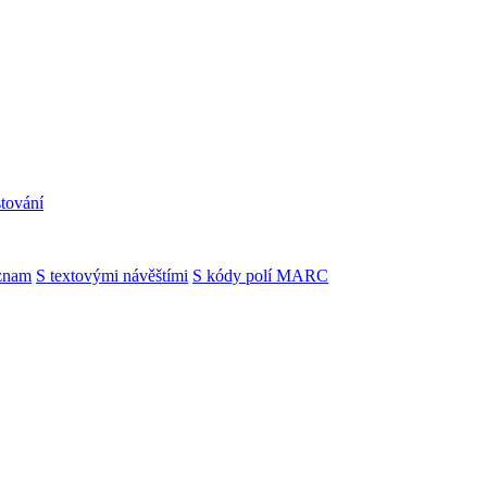
tování
znam
S textovými návěštími
S kódy polí MARC