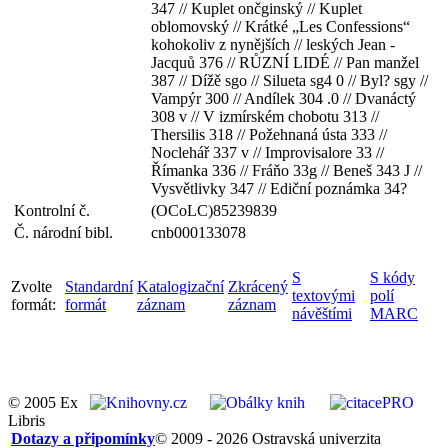
347 // Kuplet ončginský // Kuplet
oblomovský // Krátké „Les Confessions“
kohokoliv z nynějších // leských Jean -
Jacquů 376 // RŮZNÍ LIDÉ // Pan manžel
387 // Dížě sgo // Silueta sg4 0 // Byl? sgy //
Vampýr 300 // Andílek 304 .0 // Dvanáctý
308 v // V izmírském chobotu 313 //
Thersilis 318 // Požehnaná ústa 333 //
Noclehář 337 v // Improvisalore 33 //
Římanka 336 // Fráňo 33g // Beneš 343 J //
Vysvětlivky 347 // Ediční poznámka 34?
Kontrolní č.
(OCoLC)85239839
Č. národní bibl.
cnb000133078
S
S kódy
Zvolte
Standardní
Katalogizační
Zkrácený
textovými
polí
formát:
formát
záznam
záznam
návěštími
MARC
© 2005 Ex
Libris
Dotazy a připomínky
© 2009 - 2026 Ostravská univerzita