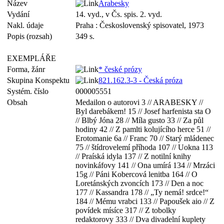
Název
Arabesky
Vydání
14. vyd., v Čs. spis. 2. vyd.
Nakl. údaje
Praha : Československý spisovatel, 1973
Popis (rozsah)
349 s.
EXEMPLÁŘE
Forma, žánr
* české prózy
Skupina Konspektu
821.162.3-3 - Česká próza
Systém. číslo
000005551
Obsah
Medailon o autorovi 3 // ARABESKY //
Byl darebákem! 15 // Josef harfenista sta O
// Blbý Jóna 28 // Míla gusto 33 // Za půl
hodiny 42 // Z pamlti kolujícího herce 51 //
Erotomanie 6а // Franc 70 // Starý mládenec
75 // štídrovelemí příhoda 107 // Uokna 113
// Praíská idyla 137 // Z notilní knihy
novinkáfovy 141 // Ona umírá 134 // Mrzáci
15g // Páni Kobercová lenitba 164 // O
Loretánských zvoncích 173 // Den a noc
177 // Kassandra 178 // „Ty nemá! srdce!“
184 // Mému vrabci 133 // Papoušek aio // Z
povídek mísíce 317 // Z tobolky
redaktorovy 333 // Dva divadelní kuplety