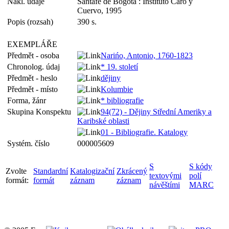
Nakl. údaje
Santafé de Bogotá : Instituto Caro y
Cuervo, 1995
Popis (rozsah)
390 s.
EXEMPLÁŘE
Předmět - osoba
Narińo, Antonio, 1760-1823
Chronolog. údaj
* 19. století
Předmět - heslo
dějiny
Předmět - místo
Kolumbie
Forma, žánr
* bibliografie
Skupina Konspektu
94(72) - Dějiny Střední Ameriky a
Karibské oblasti
01 - Bibliografie. Katalogy
Systém. číslo
000005609
S
S kódy
Zvolte
Standardní
Katalogizační
Zkrácený
textovými
polí
formát:
formát
záznam
záznam
návěštími
MARC