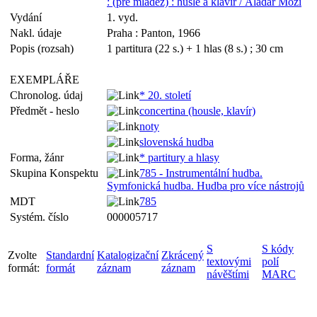
: (pre mládež) : husle a klavír / Aladár Móži
Vydání
1. vyd.
Nakl. údaje
Praha : Panton, 1966
Popis (rozsah)
1 partitura (22 s.) + 1 hlas (8 s.) ; 30 cm
EXEMPLÁŘE
Chronolog. údaj
* 20. století
Předmět - heslo
concertina (housle, klavír)
noty
slovenská hudba
Forma, žánr
* partitury a hlasy
Skupina Konspektu
785 - Instrumentální hudba.
Symfonická hudba. Hudba pro více nástrojů
MDT
785
Systém. číslo
000005717
S
S kódy
Zvolte
Standardní
Katalogizační
Zkrácený
textovými
polí
formát:
formát
záznam
záznam
návěštími
MARC