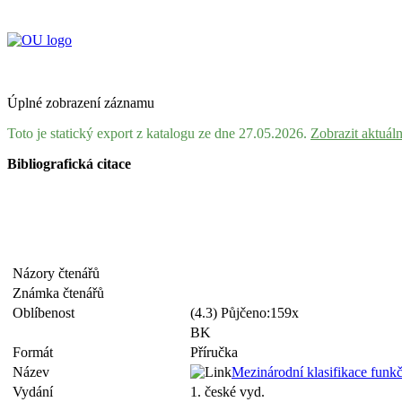
Úplné zobrazení záznamu
Toto je statický export z katalogu ze dne 27.05.2026.
Zobrazit aktuál
Bibliografická citace
Názory čtenářů
Známka čtenářů
Oblíbenost
(4.3) Půjčeno:159x
BK
Formát
Příručka
Název
Mezinárodní klasifikace funkčn
Vydání
1. české vyd.