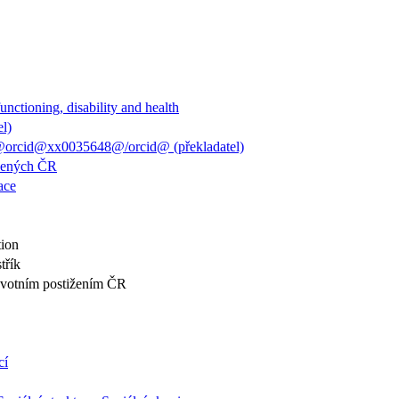
functioning, disability and health
el)
@orcid@xx0035648@/orcid@ (překladatel)
ižených ČR
ace
tion
třík
ravotním postižením ČR
cí