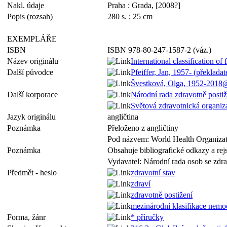
Nakl. údaje
Praha : Grada, [2008?]
Popis (rozsah)
280 s. ; 25 cm
EXEMPLÁŘE
ISBN
ISBN 978-80-247-1587-2 (váz.)
Název originálu
International classification of 
Další původce
Pfeiffer, Jan, 1957- (překladat
Švestková, Olga, 1952-2018
Další korporace
Národní rada zdravotně post
Světová zdravotnická organiz
Jazyk originálu
angličtina
Poznámka
Přeloženo z angličtiny
Pod názvem: World Health Organiza
Poznámka
Obsahuje bibliografické odkazy a rejs
Vydavatel: Národní rada osob se zd
Předmět - heslo
zdravotní stav
zdraví
zdravotně postižení
mezinárodní klasifikace nemo
Forma, žánr
* příručky