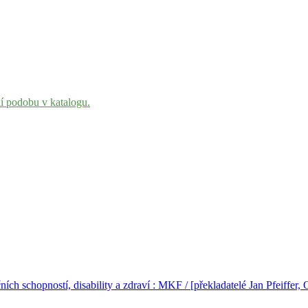
ní podobu v katalogu.
ích schopností, disability a zdraví : MKF / [překladatelé Jan Pfeiffer,