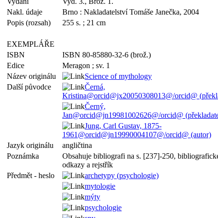
Vydání
Vyd. 3., Brož. 1.
Nakl. údaje
Brno : Nakladatelství Tomáše Janečka, 2004
Popis (rozsah)
255 s. ; 21 cm
EXEMPLÁŘE
ISBN
ISBN 80-85880-32-6 (brož.)
Edice
Meragon ; sv. 1
Název originálu
Science of mythology
Další původce
Černá,
Kristina@orcid@jx20050308013@/orcid@ (překla
Černý,
Jan@orcid@jn19981002626@/orcid@ (překladate
Jung, Carl Gustav, 1875-
1961@orcid@jn19990004107@/orcid@ (autor)
Jazyk originálu
angličtina
Poznámka
Obsahuje bibliografi na s. [237]-250, bibliografick
odkazy a rejstřík
Předmět - heslo
archetypy (psychologie)
mytologie
mýty
psychologie