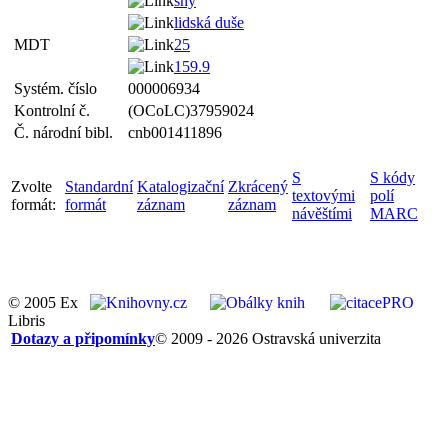
sny
lidská duše
MDT
25
159.9
Systém. číslo
000006934
Kontrolní č.
(OCoLC)37959024
Č. národní bibl.
cnb001411896
S
S kódy
Zvolte
Standardní
Katalogizační
Zkrácený
textovými
polí
formát:
formát
záznam
záznam
návěštími
MARC
© 2005 Ex
Libris
Dotazy a připomínky
© 2009 - 2026 Ostravská univerzita