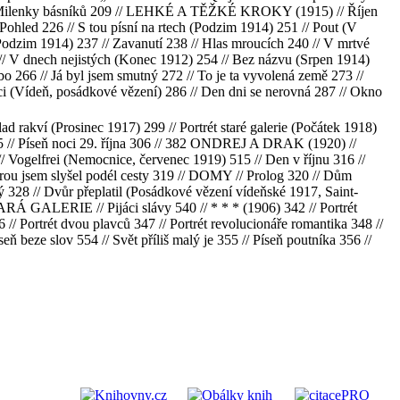
8 // Milenky básníků 209 // LEHKÉ A TĚŽKÉ KROKY (1915) // Říjen
Pohled 226 // S tou písní na rtech (Podzim 1914) 251 // Pout (V
Podzim 1914) 237 // Zavanutí 238 // Hlas mroucích 240 // V mrtvé
V dnech nejistých (Konec 1912) 254 // Bez názvu (Srpen 1914)
o 266 // Já byl jsem smutný 272 // To je ta vyvolená země 273 //
i (Vídeň, posádkové vězení) 286 // Den dni se nerovná 287 // Okno
rakví (Prosinec 1917) 299 // Portrét staré galerie (Počátek 1918)
5 // Píseň noci 29. října 306 // 382 ONDREJ A DRAK (1920) //
Vogelfrei (Nemocnice, červenec 1919) 515 // Den v říjnu 316 //
erou jsem slyšel podél cesty 319 // DOMY // Prolog 320 // Dům
28 // Dvůr přeplatil (Posádkové vězení vídeňské 1917, Saint-
RÁ GALERIE // Pijáci slávy 540 // * * * (1906) 342 // Portrét
// Portrét dvou plavců 347 // Portrét revolucionáře romantika 348 //
beze slov 554 // Svět příliš malý je 355 // Píseň poutníka 356 //