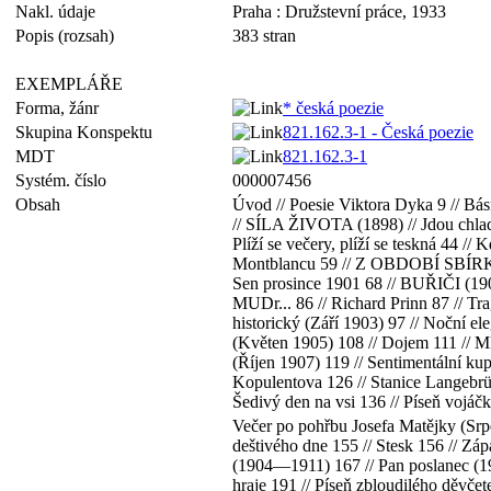
Nakl. údaje
Praha : Družstevní práce, 1933
Popis (rozsah)
383 stran
EXEMPLÁŘE
Forma, žánr
* česká poezie
Skupina Konspektu
821.162.3-1 - Česká poezie
MDT
821.162.3-1
Systém. číslo
000007456
Obsah
Úvod // Poesie Viktora Dyka 9 // Bás
// SÍLA ŽIVOTA (1898) // Jdou chlady 
Plíží se večery, plíží se teskná 44 /
Montblancu 59 // Z OBDOBÍ SBÍRKY M
Sen prosince 1901 68 // BUŘIČI (19
MUDr... 86 // Richard Prinn 87 // T
historický (Září 1903) 97 // Noční el
(Květen 1905) 108 // Dojem 111 /
(Říjen 1907) 119 // Sentimentální kup
Kopulentova 126 // Stanice Langebrüc
Šedivý den na vsi 136 // Píseň vojáč
Večer po pohřbu Josefa Matějky (S
deštivého dne 155 // Stesk 156 // Zá
(1904—1911) 167 // Pan poslanec (19
hraje 191 // Píseň zbloudilého děvče