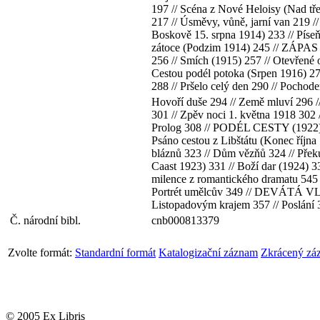
197 // Scéna z Nové Heloisy (Nad t
217 // Úsměvy, vůně, jarní van 219 //
Boskově 15. srpna 1914) 233 // Píseň
zátoce (Podzim 1914) 245 // ZÁPAS
256 // Smích (1915) 257 // Otevřené 
Cestou podél potoka (Srpen 1916) 27
288 // Pršelo celý den 290 // Pochodem
Hovoří duše 294 // Země mluví 296 /
301 // Zpěv noci 1. května 1918 302
Prolog 308 // PODÉL CESTY (1922) //
Psáno cestou z Libštátu (Konec října
bláznů 323 // Dům vězňů 324 // Přek
Caast 1923) 331 // Boží dar (1924) 
milence z romantického dramatu 545 //
Portrét umělcův 349 // DEVÁTÁ VLNA /
Listopadovým krajem 357 // Poslání 35
Č. národní bibl.
cnb000813379
Zvolte formát:
Standardní formát
Katalogizační záznam
Zkrácený zá
© 2005 Ex Libris