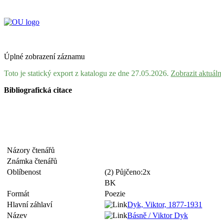
Úplné zobrazení záznamu
Toto je statický export z katalogu ze dne 27.05.2026.
Zobrazit aktuál
Bibliografická citace
Názory čtenářů
Známka čtenářů
Oblíbenost
(2) Půjčeno:2x
BK
Formát
Poezie
Hlavní záhlaví
Dyk, Viktor, 1877-1931
Název
Básně / Viktor Dyk