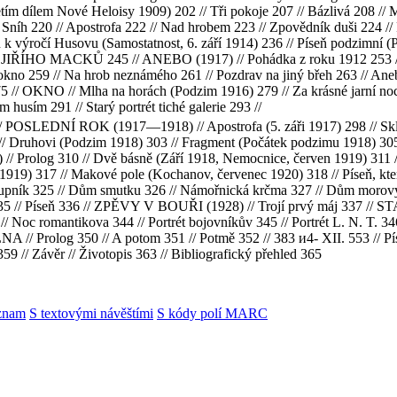
řetím dílem Nové Heloisy 1909) 202 // Tři pokoje 207 // Bázlivá 20
 Sníh 220 // Apostrofa 222 // Nad hrobem 223 // Zpovědník duši 224 // 
 k výročí Husovu (Samostatnost, 6. září 1914) 236 // Píseň podzimní (
 JIŘÍHO MACKŮ 245 // ANEBO (1917) // Pohádka z roku 1912 253 // 
okno 259 // Na hrob neznámého 261 // Pozdrav na jiný břeh 263 // Aneb
5 // OKNO // Mlha na horách (Podzim 1916) 279 // Za krásné jarní noc
 husím 291 // Starý portrét tiché galerie 293 //
/ POSLEDNÍ ROK (1917—1918) // Apostrofa (5. záři 1917) 298 // Sklad 
 // Druhovi (Podzim 1918) 303 // Fragment (Počátek podzimu 1918) 30
 Prolog 310 // Dvě básně (Září 1918, Nemocnice, červen 1919) 311 // 
 1919) 317 // Makové pole (Kochanov, červenec 1920) 318 // Píseň, kt
upník 325 // Dům smutku 326 // Námořnická krčma 327 // Dům morový 3
335 // Píseň 336 // ZPĚVY V BOUŘI (1928) // Trojí prvý máj 337 // STA
 Noc romantikova 344 // Portrét bojovníkův 345 // Portrét L. N. T. 346 
/ Prolog 350 // A potom 351 // Potmě 352 // 383 и4- XII. 553 // Píseň 
9 // Závěr // Životopis 363 // Bibliografický přehled 365
znam
S textovými návěštími
S kódy polí MARC