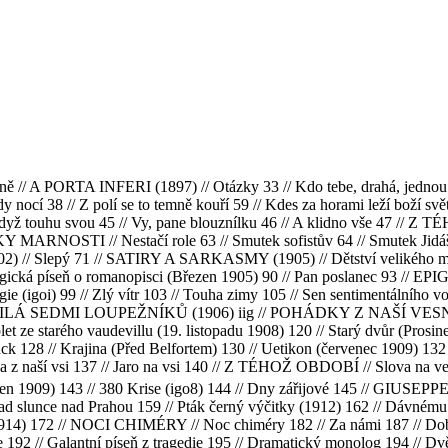
ně // A PORTA INFERI (1897) // Otázky 33 // Kdo tebe, drahá, jednou d
nocí 38 // Z polí se to temně kouří 59 // Kdes za horami leží boží svět
/ Když touhu svou 45 // Vy, pane blouznílku 46 // A klidno vše 47 // Z
ARNOSTI // Nestačí role 63 // Smutek sofistův 64 // Smutek Jidášův 
02) // Slepý 71 // SATIRY A SARKASMY (1905) // Dětství velikého mu
ragická píseň o romanopisci (Březen 1905) 90 // Pan poslanec 93 // E
egie (igoi) 99 // Zlý vítr 103 // Touha zimy 105 // Sen sentimentálního
/ MILÁ SEDMI LOUPEŽNÍKŮ (1906) iig // POHÁDKY Z NAŠÍ VESNICE (1
let ze starého vaudevillu (19. listopadu 1908) 120 // Starý dvůr (Prosin
k 128 // Krajina (Před Belfortem) 130 // Uetikon (červenec 1909) 132
ka z naší vsi 137 // Jaro na vsi 140 // Z TÉHOŽ OBDOBÍ // Slova na ve
rpen 1909) 143 // 380 Krise (igo8) 144 // Dny zářijové 145 // G
pad slunce nad Prahou 159 // Pták černý výčitky (1912) 162 // Dávném
14) 172 // NOCI CHIMÉRY // Noc chiméry 182 // Za námi 187 // Dobrod
te 192 // Galantní píseň z tragedie 195 // Dramatický monolog 194 //