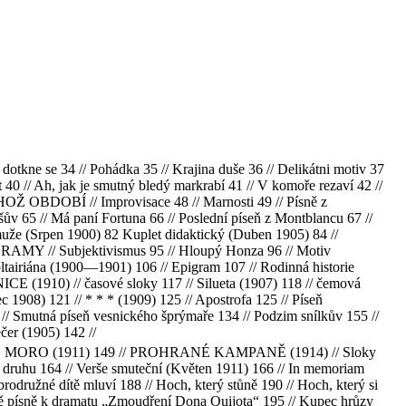
otkne se 34 // Pohádka 35 // Krajina duše 36 // Delikátni motiv 37
 40 // Ah, jak je smutný bledý markrabí 41 // V komoře rezaví 42 //
 TÉHOŽ OBDOBÍ // Improvisace 48 // Marnosti 49 // Písně z
65 // Má paní Fortuna 66 // Poslední píseň z Montblancu 67 //
že (Srpen 1900) 82 Kuplet didaktický (Duben 1905) 84 //
PIGRAMY // Subjektivismus 95 // Hloupý Honza 96 // Motiv
 voltairiána (1900—1901) 106 // Epigram 107 // Rodinná historie
910) // časové sloky 117 // Silueta (1907) 118 // čemová
ec 1908) 121 // * * * (1909) 125 // Apostrofa 125 // Píseň
 // Smutná píseň vesnického šprýmaře 134 // Podzim snílkův 155 //
čer (1905) 142 //
IUSEPPE MORO (1911) 149 // PROHRANÉ KAMPANĚ (1914) // Sloky
u druhu 164 // Verše smuteční (Květen 1911) 166 // In memoriam
ružné dítě mluví 188 // Hoch, který stůně 190 // Hoch, který si
 Dvě písně k dramatu „Zmoudření Dona Quijota“ 195 // Kupec hrůzy