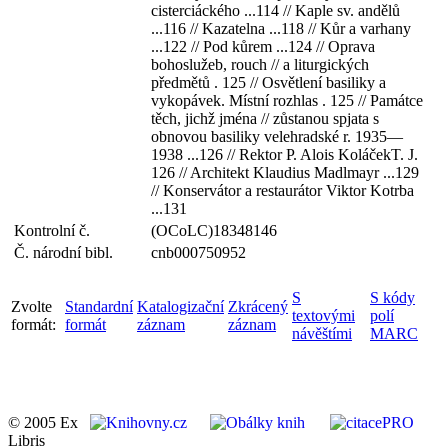
cisterciáckého ...114 // Kaple sv. andělů
...116 // Kazatelna ...118 // Kůr a varhany
...122 // Pod kůrem ...124 // Oprava
bohoslužeb, rouch // a liturgických
předmětů . 125 // Osvětlení basiliky a
vykopávek. Místní rozhlas . 125 // Památce
těch, jichž jména // zůstanou spjata s
obnovou basiliky velehradské r. 1935—
1938 ...126 // Rektor P. Alois KoláčekT. J.
126 // Architekt Klaudius Madlmayr ...129
// Konservátor a restaurátor Viktor Kotrba
...131
Kontrolní č.
(OCoLC)18348146
Č. národní bibl.
cnb000750952
S
S kódy
Zvolte
Standardní
Katalogizační
Zkrácený
textovými
polí
formát:
formát
záznam
záznam
návěštími
MARC
© 2005 Ex
Libris