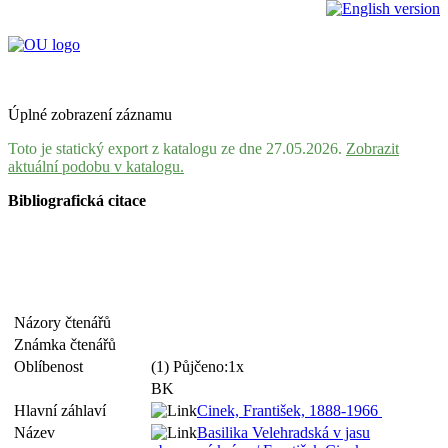
Úplné zobrazení záznamu
Toto je statický export z katalogu ze dne 27.05.2026.
Zobrazit
aktuální podobu v katalogu.
Bibliografická citace
Názory čtenářů
Známka čtenářů
Oblíbenost
(1) Půjčeno:1x
BK
Hlavní záhlaví
Cinek, František, 1888-1966
Název
Basilika Velehradská v jasu