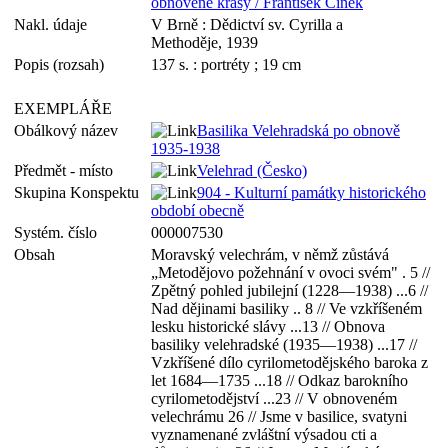
obnovené krásy / František Cinek
Nakl. údaje
V Brně : Dědictví sv. Cyrilla a
Methoděje, 1939
Popis (rozsah)
137 s. : portréty ; 19 cm
EXEMPLÁŘE
Obálkový název
Basilika Velehradská po obnově
1935-1938
Předmět - místo
Velehrad (Česko)
Skupina Konspektu
904 - Kulturní památky historického
období obecně
Systém. číslo
000007530
Obsah
Moravský velechrám, v němž zůstává
„Metodějovo požehnání v ovoci svém" . 5 //
Zpětný pohled jubilejní (1228—1938) ...6 //
Nad dějinami basiliky .. 8 // Ve vzkříšeném
lesku historické slávy ...13 // Obnova
basiliky velehradské (1935—1938) ...17 //
Vzkříšené dílo cyrilometodějského baroka z
let 1684—1735 ...18 // Odkaz barokního
cyrilometodějství ...23 // V obnoveném
velechrámu 26 // Jsme v basilice, svatyni
vyznamenané zvláštní výsadou cti a