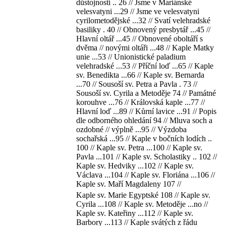
důstojnosti .. 26 // Jsme v Mariánské
velesvatyni ...29 // Jsme ve velesvatyni
cyrilometodějské ...32 // Svatí velehradské
basiliky . 40 // Obnovený presbytář ...45 //
Hlavní oltář ...45 // Obnovené oboltáří s
dvěma // novými oltáři ...48 // Kaple Matky
unie ...53 // Unionistické paladium
velehradské ...53 // Příční loď ...65 // Kaple
sv. Benedikta ...66 // Kaple sv. Bernarda
...70 // Sousoší sv. Petra a Pavla . 73 //
Sousoší sv. Cyrila a Metoděje 74 // Památné
korouhve ...76 // Královská kaple ...77 //
Hlavní loď ...89 // Kůrní lavice ...91 // Popis
dle odborného ohledání 94 // Mluva soch a
ozdobné // výplně ...95 // Výzdoba
sochařská ...95 // Kaple v bočních lodích ..
100 // Kaple sv. Petra ...100 // Kaple sv.
Pavla ...101 // Kaple sv. Scholastiky .. 102 //
Kaple sv. Hedviky ...102 // Kaple sv.
Václava ...104 // Kaple sv. Floriána ...106 //
Kaple sv. Maří Magdaleny 107 //
Kaple sv. Marie Egyptské 108 // Kaple sv.
Cyrila ...108 // Kaple sv. Metoděje ...no //
Kaple sv. Kateřiny ...112 // Kaple sv.
Barbory ...113 // Kaple svátých z řádu