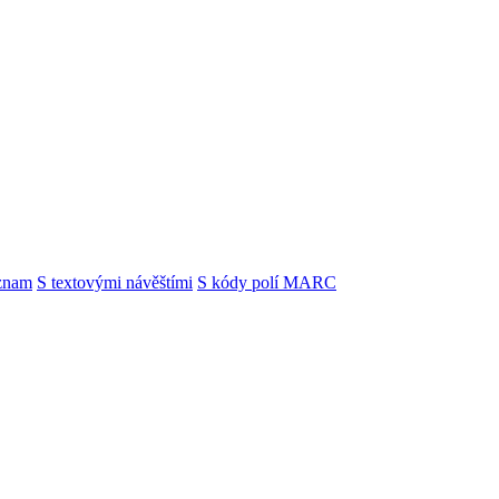
znam
S textovými návěštími
S kódy polí MARC