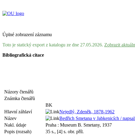
Úplné zobrazení záznamu
Toto je statický export z katalogu ze dne 27.05.2026.
Zobrazit aktuál
Bibliografická citace
Názory čtenářů
Známka čtenářů
BK
Hlavní záhlaví
Nejedlý, Zdeněk, 1878-1962
Název
Bedřich Smetana v Jabkenicích / napsa
Nakl. údaje
Praha : Museum B. Smetany, 1937
Popis (rozsah)
35 s., [4] s. obr. příl.