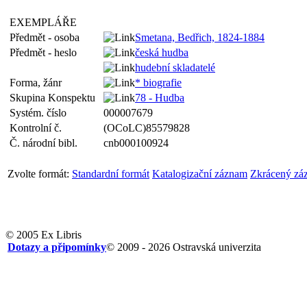
EXEMPLÁŘE
Předmět - osoba
Smetana, Bedřich, 1824-1884
Předmět - heslo
česká hudba
hudební skladatelé
Forma, žánr
* biografie
Skupina Konspektu
78 - Hudba
Systém. číslo
000007679
Kontrolní č.
(OCoLC)85579828
Č. národní bibl.
cnb000100924
Zvolte formát:
Standardní formát
Katalogizační záznam
Zkrácený zá
© 2005 Ex Libris
Dotazy a připomínky
© 2009 - 2026 Ostravská univerzita