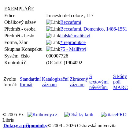
EXEMPLÁŘE
Edice
I maestri del colore ; 117
Obálkový název
Beccafumi
Předmět - osoba
Beccafumi, Domenico, 1486-1551
Předmět - heslo
italské malířství
Forma, žánr
* reprodukce
Skupina Konspektu
75 - Malířství
Systém. číslo
000007726
Kontrolní č.
(OCoLC)1904092
S
S kódy
Zvolte
Standardní
Katalogizační
Zkrácený
textovými
polí
formát:
formát
záznam
záznam
návěštími
MARC
© 2005 Ex
Libris
Dotazy a připomínky
© 2009 - 2026 Ostravská univerzita