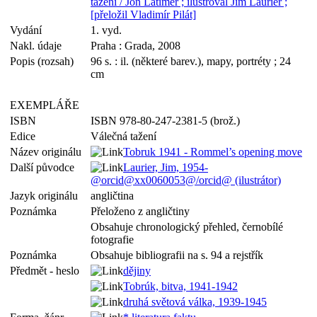
tažení / Jon Latimer ; ilustroval Jim Laurier ;
[přeložil Vladimír Pilát]
Vydání
1. vyd.
Nakl. údaje
Praha : Grada, 2008
Popis (rozsah)
96 s. : il. (některé barev.), mapy, portréty ; 24
cm
EXEMPLÁŘE
ISBN
ISBN 978-80-247-2381-5 (brož.)
Edice
Válečná tažení
Název originálu
Tobruk 1941 - Rommel’s opening move
Další původce
Laurier, Jim, 1954-
@orcid@xx0060053@/orcid@ (ilustrátor)
Jazyk originálu
angličtina
Poznámka
Přeloženo z angličtiny
Obsahuje chronologický přehled, černobílé
fotografie
Poznámka
Obsahuje bibliografii na s. 94 a rejstřík
Předmět - heslo
dějiny
Tobrúk, bitva, 1941-1942
druhá světová válka, 1939-1945