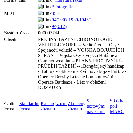
Forma, žánr
* literatura faktu
* fotografie
MDT
355
94(100)"1939/1945"
94(612)
Systém. číslo
000007744
Obsah
PRÍČINY TAŽENÍ CHRONOLOGIE
VELITELÉ VOJSK -- Velitelé vojsk Osy •
Spojenečtí velitelé -- VOJSKA BOJUJÍCÍCH
STRAN -- Vojska Osy • Vojska Británie a
Commonwealthu -- PLÁNY PROTIVNÍKŮ
PRŮBĚH TAŽENÍ -- „Bengázíjský handicap"
• Tobruk v obležení • Květnové boje • Přístav •
Operace Brevity Letecké bombardování •
Operace Battleaxe • Léto v obležení --
DOZVUKY
S
S kódy
Zvolte
Standardní
Katalogizační
Zkrácený
textovými
polí
formát:
formát
záznam
záznam
návěštími
MARC