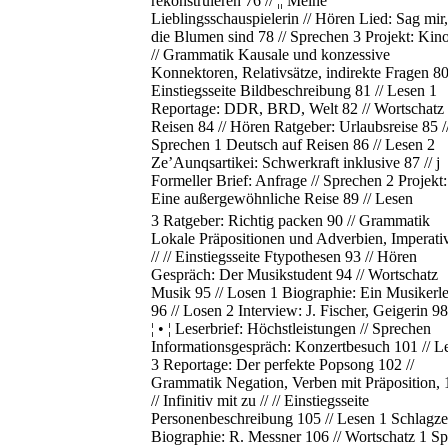
rekonstruieren 76 // ¦¦ Meine
Lieblingsschauspielerin // Hören Lied: Sag mir
die Blumen sind 78 // Sprechen 3 Projekt: Kin
// Grammatik Kausale und konzessive
Konnektoren, Relativsätze, indirekte Fragen 80 
Einstiegsseite Bildbeschreibung 81 // Lesen 1
Reportage: DDR, BRD, Welt 82 // Wortschatz
Reisen 84 // Hören Ratgeber: Urlaubsreise 85 /
Sprechen 1 Deutsch auf Reisen 86 // Lesen 2
Ze’Aunqsartikei: Schwerkraft inklusive 87 // j
Formeller Brief: Anfrage // Sprechen 2 Projekt:
Eine außergewöhnliche Reise 89 // Lesen
3 Ratgeber: Richtig packen 90 // Grammatik
Lokale Präpositionen und Adverbien, Imperati
// // Einstiegsseite Ftypothesen 93 // Hören
Gespräch: Der Musikstudent 94 // Wortschatz
Musik 95 // Losen 1 Biographie: Ein Musikerl
96 // Losen 2 Interview: J. Fischer, Geigerin 98 /
¦ • ¦ Leserbrief: Höchstleistungen // Sprechen
Informationsgespräch: Konzertbesuch 101 // L
3 Reportage: Der perfekte Popsong 102 //
Grammatik Negation, Verben mit Präposition, 
// Infinitiv mit zu // // Einstiegsseite
Personenbeschreibung 105 // Lesen 1 Schlagze
Biographie: R. Messner 106 // Wortschatz 1 Sp