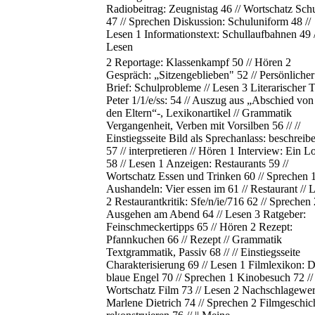
Radiobeitrag: Zeugnistag 46 // Wortschatz Sch
47 // Sprechen Diskussion: Schuluniform 48 //
Lesen 1 Informationstext: Schullaufbahnen 49 /
Lesen
2 Reportage: Klassenkampf 50 // Hören 2
Gespräch: „Sitzengeblieben" 52 // Persönlicher
Brief: Schulprobleme // Lesen 3 Literarischer T
Peter 1/1/e/ss: 54 // Auszug aus „Abschied von 
den Eltern“-, Lexikonartikel // Grammatik
Vergangenheit, Verben mit Vorsilben 56 // //
Einstiegsseite Bild als Sprechanlass: beschreib
57 // interpretieren // Hören 1 Interview: Ein L
58 // Lesen 1 Anzeigen: Restaurants 59 //
Wortschatz Essen und Trinken 60 // Sprechen 
Aushandeln: Vier essen im 61 // Restaurant // 
2 Restaurantkritik: Sfe/n/ie/716 62 // Sprechen 
Ausgehen am Abend 64 // Lesen 3 Ratgeber:
Feinschmeckertipps 65 // Hören 2 Rezept:
Pfannkuchen 66 // Rezept // Grammatik
Textgrammatik, Passiv 68 // // Einstiegsseite
Charakterisierung 69 // Lesen 1 Filmlexikon: 
blaue Engel 70 // Sprechen 1 Kinobesuch 72 //
Wortschatz Film 73 // Lesen 2 Nachschlagewer
Marlene Dietrich 74 // Sprechen 2 Filmgeschic