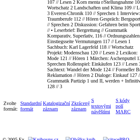
107 // Lesen 2 Korn menta r/Stellungnahme 108
Wortschatz 2 Landschaften und Klima 109 // L
3 Everest-Chronik 110 // Sprechen 1 Interview
Traumberufe 112 // Hören Gespräch: Bergspor
// Sprechen 2 Diskussion: Gefahren beim Spor
// • Leserbrief: Bergrettung // Grammatik
Komparativ, Superlativ, 116 // Ordnungszahlen /
Einstiegsseite Vermutungen 117 // Lesen 1
Sachbuch: Karl Lagerfeld 118 // Wortschatz
Projekt: Modenschau 120 // Lesen 2 Lexikon:
Mode 121 // Hören 1 Märchen: Aschenputtel 12
Sprechen Rollenspiel: Einkäufen 123 // Lesen 
Sachtext: Wandel der Mode 124 // Formeller Br
Reklamation // Hören 2 Dialoge: Einkauf 127 /
Grammatik Partizip 1 und II, werden + Infiniti
128 // 3
S
S kódy
Zvolte
Standardní
Katalogizační
Zkrácený
textovými
polí
formát:
formát
záznam
záznam
návěštími
MARC
© 2005 Ex