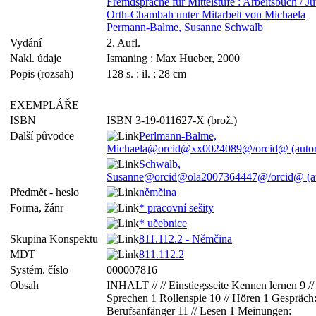
Fremdsprache für Mittelstufe : Arbeitsbuch / Ju
Orth-Chambah unter Mitarbeit von Michaela
Permann-Balme, Susanne Schwalb
Vydání
2. Aufl.
Nakl. údaje
Ismaning : Max Hueber, 2000
Popis (rozsah)
128 s. : il. ; 28 cm
EXEMPLÁŘE
ISBN
ISBN 3-19-011627-X (brož.)
Další původce
Perlmann-Balme,
Michaela@orcid@xx0024089@/orcid@ (autor
Schwalb,
Susanne@orcid@ola2007364447@/orcid@ (au
Předmět - heslo
němčina
Forma, žánr
* pracovní sešity
* učebnice
Skupina Konspektu
811.112.2 - Němčina
MDT
811.112.2
Systém. číslo
000007816
Obsah
INHALT // // Einstiegsseite Kennen lernen 9 //
Sprechen 1 Rollenspie 10 // Hören 1 Gespräch
Berufsanfänger 11 // Lesen 1 Meinungen: