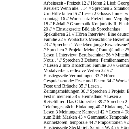
Arbeitszeit - Freizeit 12 // Hören 2 Lied: Georg
Kreisler: Wenn alle... 14 // Sprechen 2 Situatio
Um Hilfe bitten IS // Lesen 2 Glosse: Immer w
sonntags 16 // Wortschatz Freizeit und Vergnü
18 // E-Mail // Grammatik Konjunktiv II, Final
20 // // Einstiegsseite Bild als Sprechanlass:
Spekulieren 21 // Hören Interview: Eine deuts
Familie 22 // Wortschatz Menschliche Beziehu
23 // Sprechen 1 Wie leben junge Erwachsene?
// Sprechen 2 Projekt: Meine (Traum)familie 25
Lesen 1 Interview: Berufsseminar 26 // Mitteil
Notiz . ’ // Sprechen 3 Debatte: Familiennamen
// Lesen 2 Info-Broschüre: Familie 30 // Gram
Modalverben, reflexive Verben 32 // //
Einstiegsseite Vermutungen 33 // Hören
Gesprächsrunde: Feste und Feiern 34 // Wortsc
Feste und Bräuche 35 // Lesen 1
Zeitungsmeldungen 36 // Sprechen 1 Projekt: 
Fest in meinem 38 // Heimatland // Lesen 2
Reiseführer: Das Oktoberfest 39 // Sprechen 2
Telefongespräch: Einladung 40 // Einladung ’ /
Lesen 3 Meinungen: Karneval 42 // Lesen 4 Te
zum Bild: Masken 43 // Grammatik Temporale
Konnektoren, temporale 44 // Präpositionen // /
Einstiegsseite Steckbrief: Sabrina W. 45 // Hör