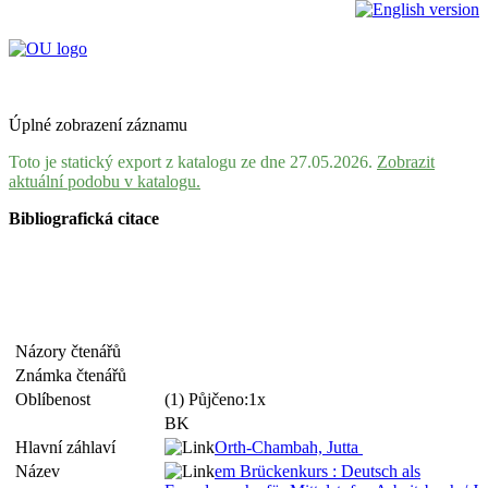
Úplné zobrazení záznamu
Toto je statický export z katalogu ze dne 27.05.2026.
Zobrazit
aktuální podobu v katalogu.
Bibliografická citace
Názory čtenářů
Známka čtenářů
Oblíbenost
(1) Půjčeno:1x
BK
Hlavní záhlaví
Orth-Chambah, Jutta
Název
em Brückenkurs : Deutsch als