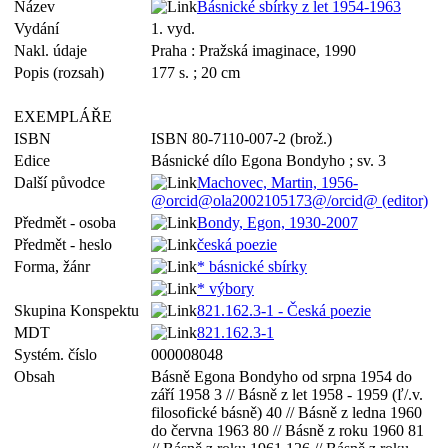
Název
Básnické sbírky z let 1954-1963
Vydání
1. vyd.
Nakl. údaje
Praha : Pražská imaginace, 1990
Popis (rozsah)
177 s. ; 20 cm
EXEMPLÁŘE
ISBN
ISBN 80-7110-007-2 (brož.)
Edice
Básnické dílo Egona Bondyho ; sv. 3
Další původce
Machovec, Martin, 1956-
@orcid@ola2002105173@/orcid@ (editor)
Předmět - osoba
Bondy, Egon, 1930-2007
Předmět - heslo
česká poezie
Forma, žánr
* básnické sbírky
* výbory
Skupina Konspektu
821.162.3-1 - Česká poezie
MDT
821.162.3-1
Systém. číslo
000008048
Obsah
Básně Egona Bondyho od srpna 1954 do
září 1958 3 // Básně z let 1958 - 1959 (ľ/.v.
filosofické básně) 40 // Básně z ledna 1960
do června 1963 80 // Básně z roku 1960 81