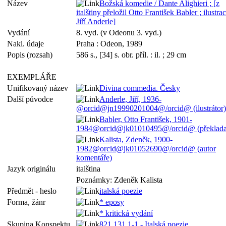
Název
Božská komedie / Dante Alighieri ; [z
italštiny přeložil Otto František Babler ; ilustra
Jiří Anderle]
Vydání
8. vyd. (v Odeonu 3. vyd.)
Nakl. údaje
Praha : Odeon, 1989
Popis (rozsah)
586 s., [34] s. obr. příl. : il. ; 29 cm
EXEMPLÁŘE
Unifikovaný název
Divina commedia. Česky
Další původce
Anderle, Jiří, 1936-
@orcid@jn19990201004@/orcid@ (ilustrátor)
Babler, Otto František, 1901-
1984@orcid@jk01010495@/orcid@ (překladat
Kalista, Zdeněk, 1900-
1982@orcid@jk01052690@/orcid@ (autor
komentáře)
Jazyk originálu
italština
Poznámky: Zdeněk Kalista
Předmět - heslo
italská poezie
Forma, žánr
* eposy
* kritická vydání
Skupina Konspektu
821.131.1-1 - Italská poezie