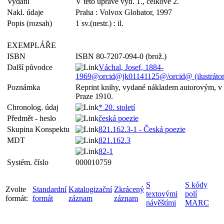
Vydání
V této úpravě vyd. 1., celkově 2.
Nakl. údaje
Praha : Volvox Globator, 1997
Popis (rozsah)
1 sv.(nestr.) : il.
EXEMPLÁŘE
ISBN
ISBN 80-7207-094-0 (brož.)
Další původce
Váchal, Josef, 1884-
1969@orcid@jk01141125@/orcid@ (ilustrátor
Poznámka
Reprint knihy, vydané nákladem autorovým, v
Praze 1910.
Chronolog. údaj
* 20. století
Předmět - heslo
česká poezie
Skupina Konspektu
821.162.3-1 - Česká poezie
MDT
821.162.3
82-1
Systém. číslo
000010759
S
S kódy
Zvolte
Standardní
Katalogizační
Zkrácený
textovými
polí
formát:
formát
záznam
záznam
návěštími
MARC