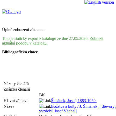
Úplné zobrazení záznamu
Toto je statický export z katalogu ze dne 27.05.2026.
Zobrazit
aktuální podobu v katalogu.
Bibliografická citace
Názory čtenářů
Známka čtenářů
BK
Hlavní záhlaví
Šimánek, Josef, 1883-1959
Název
Božstva a kulty / J. Šimánek ; [dřevoryt
vyzdobil Josef Váchal]