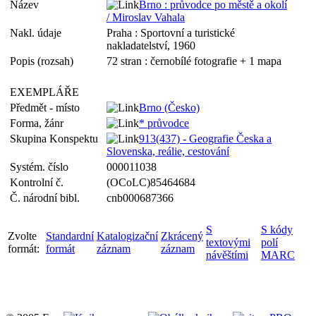
Název
Brno : průvodce po městě a okolí
/ Miroslav Vahala
Nakl. údaje
Praha : Sportovní a turistické
nakladatelství, 1960
Popis (rozsah)
72 stran : černobílé fotografie + 1 mapa
EXEMPLÁŘE
Předmět - místo
Brno (Česko)
Forma, žánr
* průvodce
Skupina Konspektu
913(437) - Geografie Česka a
Slovenska, reálie, cestování
Systém. číslo
000011038
Kontrolní č.
(OCoLC)85464684
Č. národní bibl.
cnb000687366
S
S kódy
Zvolte
Standardní
Katalogizační
Zkrácený
textovými
polí
formát:
formát
záznam
záznam
návěštími
MARC