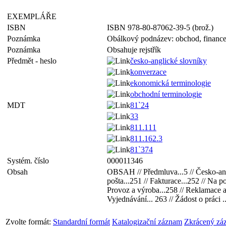
EXEMPLÁŘE
ISBN
ISBN 978-80-87062-39-5 (brož.)
Poznámka
Obálkový podnázev: obchod, finance
Poznámka
Obsahuje rejstřík
Předmět - heslo
česko-anglické slovníky
konverzace
ekonomická terminologie
obchodní terminologie
MDT
81`24
33
811.111
811.162.3
81`374
Systém. číslo
000011346
Obsah
OBSAH // Předmluva...5 // Česko-ang
pošta...251 // Fakturace...252 // Na po
Provoz a výroba...258 // Reklamace a st
Vyjednávání... 263 // Žádost o práci 
Zvolte formát:
Standardní formát
Katalogizační záznam
Zkrácený zá