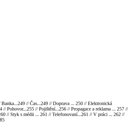
nka...249 // Čas...249 // Doprava ... 250 // Elektronická
4 // Pohovor...255 // Pojištění...256 // Propagace a reklama ... 257 //
0 // Styk s médii ... 261 // Telefonovaní...261 // V práci ... 262 //
285