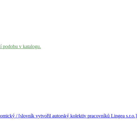
ní podobu v katalogu.
ický / [slovník vytvořil autorský kolektiv pracovníků Lingea s.r.o.]