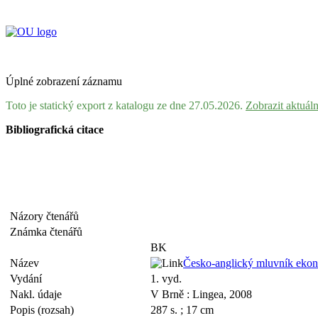
Úplné zobrazení záznamu
Toto je statický export z katalogu ze dne 27.05.2026.
Zobrazit aktuál
Bibliografická citace
Názory čtenářů
Známka čtenářů
BK
Název
Česko-anglický mluvník ekonom
Vydání
1. vyd.
Nakl. údaje
V Brně : Lingea, 2008
Popis (rozsah)
287 s. ; 17 cm