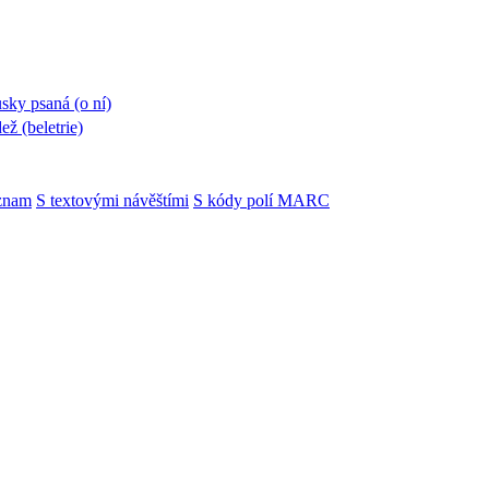
usky psaná (o ní)
ež (beletrie)
znam
S textovými návěštími
S kódy polí MARC