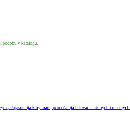
ní podobu v katalogu.
vym ; Pojasnenija k bylinam, primečanija i slovar starinnych i mestnyc