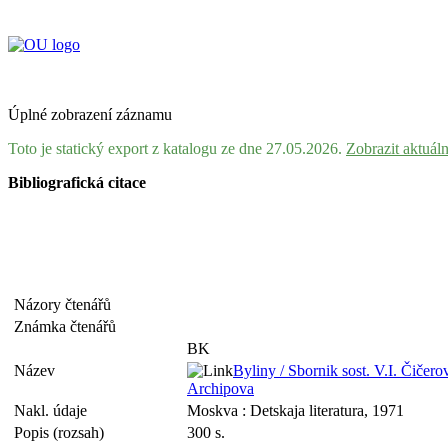
Úplné zobrazení záznamu
Toto je statický export z katalogu ze dne 27.05.2026.
Zobrazit aktuál
Bibliografická citace
Názory čtenářů
Známka čtenářů
BK
Název
Byliny / Sbornik sost. V.I. Čičero
Archipova
Nakl. údaje
Moskva : Detskaja literatura, 1971
Popis (rozsah)
300 s.