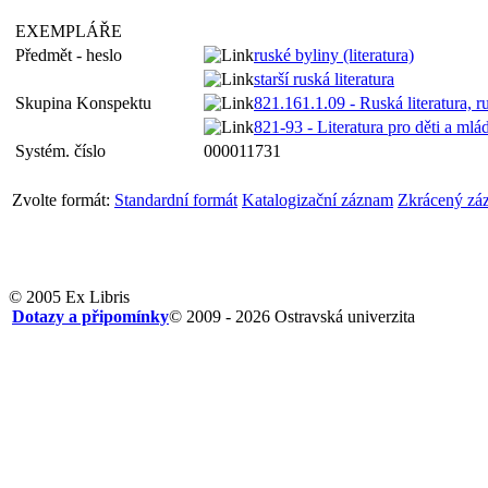
EXEMPLÁŘE
Předmět - heslo
ruské byliny (literatura)
starší ruská literatura
Skupina Konspektu
821.161.1.09 - Ruská literatura, r
821-93 - Literatura pro děti a mlád
Systém. číslo
000011731
Zvolte formát:
Standardní formát
Katalogizační záznam
Zkrácený zá
© 2005 Ex Libris
Dotazy a připomínky
© 2009 - 2026 Ostravská univerzita