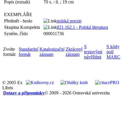
Popis (rozsah)
70 s. : il. ; 19 cm
EXEMPLÁŘE
Předmět - heslo
polská poezie
Skupina Konspektu
821.162.1 - Polská literatura
Systém. číslo
000011736
S
S kódy
Zvolte
Standardní
Katalogizační
Zkrácený
textovými
polí
formát:
formát
záznam
záznam
návěštími
MARC
© 2005 Ex
Libris
Dotazy a připomínky
© 2009 - 2026 Ostravská univerzita