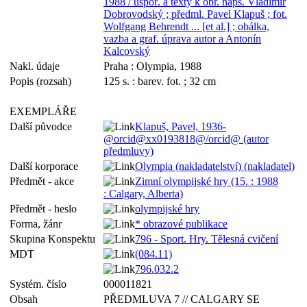
1988 / uspoř. a texty k obr. naps. Vladimír
Dobrovodský ; předml. Pavel Klapuš ; fot.
Wolfgang Behrendt ... [et al.] ; obálka,
vazba a graf. úprava autor a Antonín
Kalcovský
Nakl. údaje
Praha : Olympia, 1988
Popis (rozsah)
125 s. : barev. fot. ; 32 cm
EXEMPLÁŘE
Další původce
Klapuš, Pavel, 1936-
@orcid@xx0193818@/orcid@ (autor
předmluvy)
Další korporace
Olympia (nakladatelství) (nakladatel)
Předmět - akce
Zimní olympijské hry (15. : 1988
: Calgary, Alberta)
Předmět - heslo
olympijské hry
Forma, žánr
* obrazové publikace
Skupina Konspektu
796 - Sport. Hry. Tělesná cvičení
MDT
(084.11)
796.032.2
Systém. číslo
000011821
Obsah
PŘEDMLUVA 7 // CALGARY SE