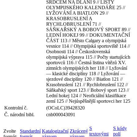
SRDCEM NA DLANI 9 // LISTY
OLYMPIJSKÉHO KALENDÁŘE 25 //
LYŽOVÁNÍ A BIATLON 29 //
KRASOBRUSLENÍ A
RYCHLOBRUSLENÍ 71 //
SÁŇKAŘSKÝ A BOBOVÝ SPORT 89 //
LEDNÍ HOKEJ 99 // DOKUMENTAČNÍ
ČÁST 113 // Město Calgary a olympijská
vesnice 114 // Olympijská sportoviště 114 //
Osobnosti 114 // Československá
olympijská výprava 115 // Počty startujících
sportovců 116 // Čestná listina vítězů XV.
zimních olympijských her 118 // Lyžování
— klasické disciplíny 118 // Lyžování —
sjezdové disciplíny 120 // Biatlon 121 //
Krasobruslení 121 // Rychlobruslení 122 //
Sáňkařský sport 123 // Bobový sport 123 //
Lední hokej 124 // Neoficiální klasifikace
zemí 125 // Nejúspěšnější sportovci her 125
Kontrolní č.
(OCoLC)39428320
Č. národní bibl.
cnb000043091
S
S kódy
Zvolte
Standardní
Katalogizační
Zkrácený
textovými
polí
formát:
formát
záznam
záznam