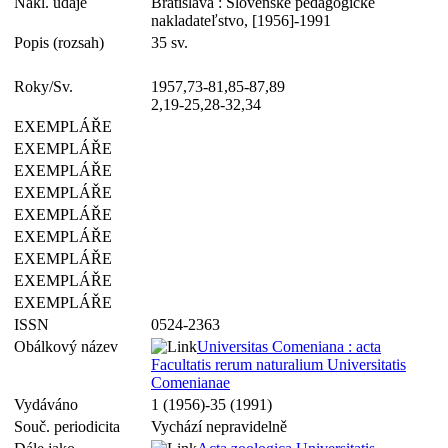
Nakl. údaje
Bratislava : Slovenské pedagogické
nakladateľstvo, [1956]-1991
Popis (rozsah)
35 sv.
Roky/Sv.
1957,73-81,85-87,89
2,19-25,28-32,34
EXEMPLÁŘE
EXEMPLÁŘE
EXEMPLÁŘE
EXEMPLÁŘE
EXEMPLÁŘE
EXEMPLÁŘE
EXEMPLÁŘE
EXEMPLÁŘE
EXEMPLÁŘE
ISSN
0524-2363
Obálkový název
Universitas Comeniana : acta
Facultatis rerum naturalium Universitatis
Comenianae
Vydáváno
1 (1956)-35 (1991)
Souč. periodicita
Vychází nepravidelně