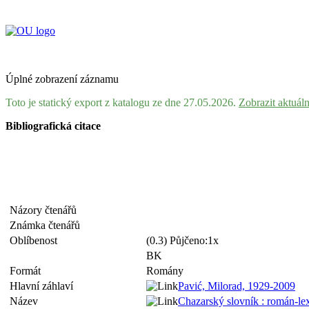
Úplné zobrazení záznamu
Toto je statický export z katalogu ze dne 27.05.2026.
Zobrazit aktuál
Bibliografická citace
Názory čtenářů
Známka čtenářů
Oblíbenost
(0.3) Půjčeno:1x
BK
Formát
Romány
Hlavní záhlaví
Pavić, Milorad, 1929-2009
Název
Chazarský slovník : román-lex