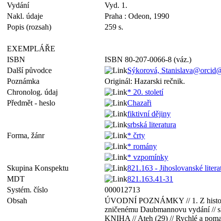
Vydání
Vyd. 1.
Nakl. údaje
Praha : Odeon, 1990
Popis (rozsah)
259 s.
EXEMPLÁŘE
ISBN
ISBN 80-207-0066-8 (váz.)
Další původce
Sýkorová, Stanislava@orcid
Poznámka
Originál: Hazarski rečnik.
Chronolog. údaj
* 20. století
Předmět - heslo
Chazaři
fiktivní dějiny
srbská literatura
Forma, žánr
* črty
* romány
* vzpomínky
Skupina Konspektu
821.163 - Jihoslovanské litera
MDT
821.163.41-31
Systém. číslo
000012713
Obsah
ÚVODNÍ POZNÁMKY // 1. Z historie C
zničenému Daubmannovu vydání // sl
KNIHA // Ateh (29) // Rychlé a pomal