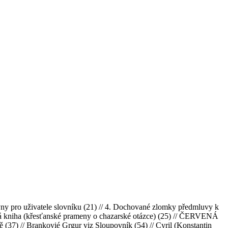
y pro uživatele slovníku (21) // 4. Dochované zlomky předmluvy k
á kniha (křesťanské prameny o chazarské otázce) (25) // ČERVENÁ
ě (37) // Brankovié Grgur viz Sloupovník (54) // Cyril (Konstantin