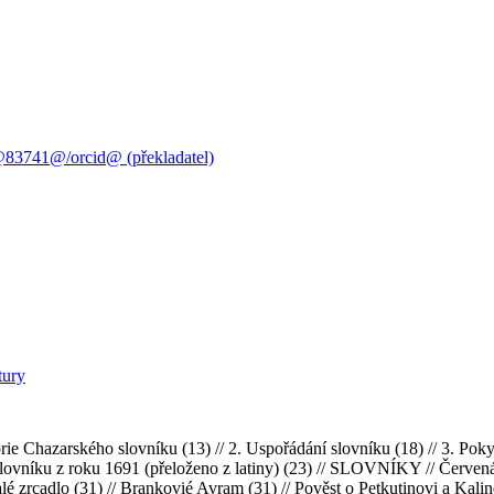
@83741@/orcid@ (překladatel)
tury
hazarského slovníku (13) // 2. Uspořádání slovníku (18) // 3. Pokyn
ovníku z roku 1691 (přeloženo z latiny) (23) // SLOVNÍKY // Červen
é zrcadlo (31) // Brankovié Avram (31) // Pověst o Petkutinovi a Kalin