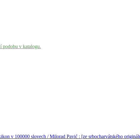
ní podobu v katalogu.
ikon v 100000 slovech / Milorad Pavić : [ze srbocharvátského originálu