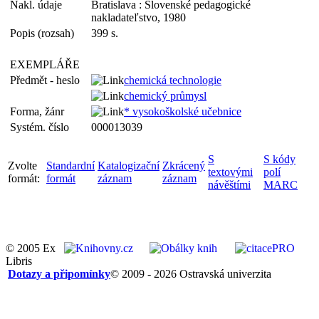
Nakl. údaje
Bratislava : Slovenské pedagogické
nakladateľstvo, 1980
Popis (rozsah)
399 s.
EXEMPLÁŘE
Předmět - heslo
chemická technologie
chemický průmysl
Forma, žánr
* vysokoškolské učebnice
Systém. číslo
000013039
S
S kódy
Zvolte
Standardní
Katalogizační
Zkrácený
textovými
polí
formát:
formát
záznam
záznam
návěštími
MARC
© 2005 Ex
Libris
Dotazy a připomínky
© 2009 - 2026 Ostravská univerzita