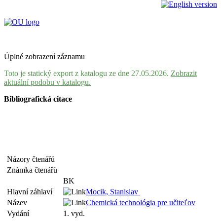
Úplné zobrazení záznamu
Toto je statický export z katalogu ze dne 27.05.2026.
Zobrazit
aktuální podobu v katalogu.
Bibliografická citace
Názory čtenářů
Známka čtenářů
BK
Hlavní záhlaví
Mocik, Stanislav
Název
Chemická technológia pre učiteľov
Vydání
1. vyd.