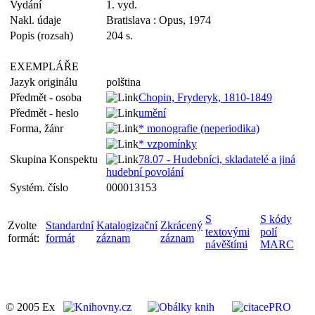
Vydání
1. vyd.
Nakl. údaje
Bratislava : Opus, 1974
Popis (rozsah)
204 s.
EXEMPLÁŘE
Jazyk originálu
polština
Předmět - osoba
Chopin, Fryderyk, 1810-1849
Předmět - heslo
umění
Forma, žánr
* monografie (neperiodika)
* vzpomínky
Skupina Konspektu
78.07 - Hudebníci, skladatelé a jiná
hudební povolání
Systém. číslo
000013153
S
S kódy
Zvolte
Standardní
Katalogizační
Zkrácený
textovými
polí
formát:
formát
záznam
záznam
návěštími
MARC
© 2005 Ex