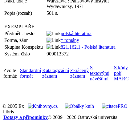
Nakl. údaje
Warszawa : Państwowy Instytut
Wydawniczy, 1971
Popis (rozsah)
501 s.
EXEMPLÁŘE
Předmět - heslo
polská literatura
Forma, žánr
* romány
Skupina Konspektu
821.162.1 - Polská literatura
Systém. číslo
000013372
S
S kódy
Zvolte
Standardní
Katalogizační
Zkrácený
textovými
polí
formát:
formát
záznam
záznam
návěštími
MARC
© 2005 Ex
Libris
Dotazy a připomínky
© 2009 - 2026 Ostravská univerzita