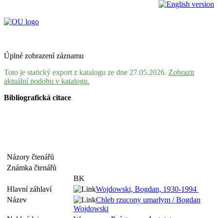
Úplné zobrazení záznamu
Toto je statický export z katalogu ze dne 27.05.2026.
Zobrazit
aktuální podobu v katalogu.
Bibliografická citace
Názory čtenářů
Známka čtenářů
BK
Hlavní záhlaví
Wojdowski, Bogdan, 1930-1994
Název
Chleb rzucony umarłym / Bogdan
Wojdowski