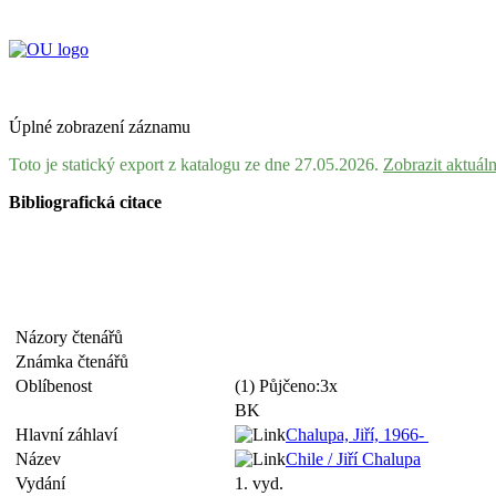
Úplné zobrazení záznamu
Toto je statický export z katalogu ze dne 27.05.2026.
Zobrazit aktuál
Bibliografická citace
Názory čtenářů
Známka čtenářů
Oblíbenost
(1) Půjčeno:3x
BK
Hlavní záhlaví
Chalupa, Jiří, 1966-
Název
Chile / Jiří Chalupa
Vydání
1. vyd.