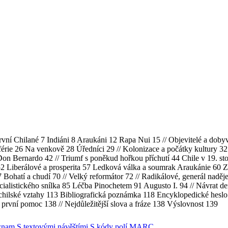
vní Chilané 7 Indiáni 8 Araukáni 12 Rapa Nui 15 // Objevitelé a doby
férie 26 Na venkově 28 Úředníci 29 // Kolonizace a počátky kultury 32
n Bernardo 42 // Triumf s poněkud hořkou příchutí 44 Chile v 19. sto
 52 Liberálové a prosperita 57 Ledková válka a soumrak Araukánie 60 Z
7 Bohatí a chudí 70 // Velký reformátor 72 // Radikálové, generál naděje
cialistického snílka 85 Léčba Pinochetem 91 Augusto I. 94 // Návrat d
-chilské vztahy 113 Bibliografická poznámka 118 Encyklopedické heslo
á první pomoc 138 // Nejdůležitější slova a fráze 138 Výslovnost 139
znam
S textovými návěštími
S kódy polí MARC