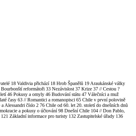
vatelé 18 Valdivia přichází 18 Hrob Španělů 19 Araukánské války
 Bourbonští reformátoři 33 Nezávislost 37 Krize 37 // Cestou ?
letí 46 Pokusy a omyly 46 Budování státu 47 Válečníci a muž
laté časy 63 // Romantici a romanopisci 65 Chile v první polovině
 a Alessandri číslo 2 76 Chile od 60. let 20. století do dnešních dnů
emokracie a pokusy o účtování 98 Dnešní Chile 104 // Don Pablo,
 121 Základní informace pro turisty 132 Zastupitelské úřady 136