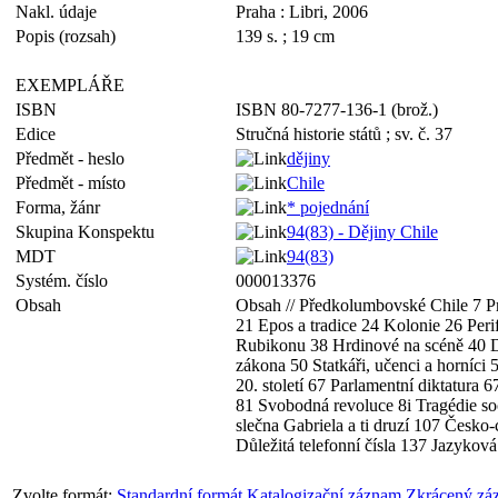
Nakl. údaje
Praha : Libri, 2006
Popis (rozsah)
139 s. ; 19 cm
EXEMPLÁŘE
ISBN
ISBN 80-7277-136-1 (brož.)
Edice
Stručná historie států ; sv. č. 37
Předmět - heslo
dějiny
Předmět - místo
Chile
Forma, žánr
* pojednání
Skupina Konspektu
94(83) - Dějiny Chile
MDT
94(83)
Systém. číslo
000013376
Obsah
Obsah // Předkolumbovské Chile 7 Pr
21 Epos a tradice 24 Kolonie 26 Peri
Rubikonu 38 Hrdinové na scéně 40 Do
zákona 50 Statkáři, učenci a horníci
20. století 67 Parlamentní diktatura 6
81 Svobodná revoluce 8i Tragédie so
slečna Gabriela a ti druzí 107 Česko
Důležitá telefonní čísla 137 Jazykov
Zvolte formát:
Standardní formát
Katalogizační záznam
Zkrácený zá