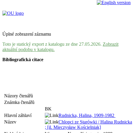
Úplné zobrazení záznamu
Toto je statický export z katalogu ze dne 27.05.2026.
Zobrazit
aktuální podobu v katalogu.
Bibliografická citace
Názory čtenářů
Známka čtenářů
BK
Hlavní záhlaví
Rudnicka, Halina, 1909-1982
Název
Chlopci ze Starówki / Halina Rudnicka
; [il. Mieczysław Kościelniak]