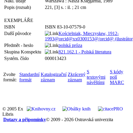
Nakl. údaje
Warszawa : Nasza Księgarnia, 1989
Popis (rozsah)
221, [3] s. : il. ; 21 cm
EXEMPLÁŘE
ISBN
ISBN 83-10-07579-0
Další původce
Kościelniak, Mieczysław, 1912-
1993@orcid@xx0300153@/orcid@ (ilustrátor
Předmět - heslo
polská próza
Skupina Konspektu
821.162.1 - Polská literatura
Systém. číslo
000013423
S
S kódy
Zvolte
Standardní
Katalogizační
Zkrácený
textovými
polí
formát:
formát
záznam
záznam
návěštími
MARC
© 2005 Ex
Libris
Dotazy a připomínky
© 2009 - 2026 Ostravská univerzita