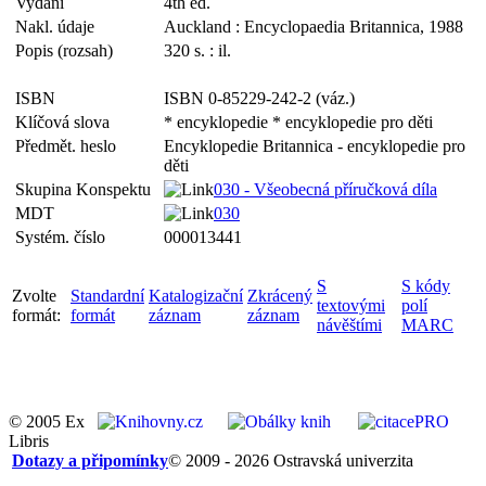
Vydání
4th ed.
Nakl. údaje
Auckland : Encyclopaedia Britannica, 1988
Popis (rozsah)
320 s. : il.
ISBN
ISBN 0-85229-242-2 (váz.)
Klíčová slova
* encyklopedie * encyklopedie pro děti
Předmět. heslo
Encyklopedie Britannica - encyklopedie pro
děti
Skupina Konspektu
030 - Všeobecná příručková díla
MDT
030
Systém. číslo
000013441
S
S kódy
Zvolte
Standardní
Katalogizační
Zkrácený
textovými
polí
formát:
formát
záznam
záznam
návěštími
MARC
© 2005 Ex
Libris
Dotazy a připomínky
© 2009 - 2026 Ostravská univerzita