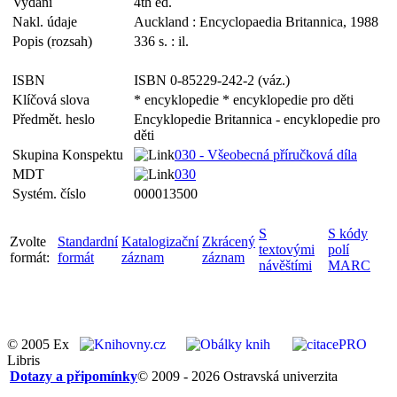
Vydání
4th ed.
Nakl. údaje
Auckland : Encyclopaedia Britannica, 1988
Popis (rozsah)
336 s. : il.
ISBN
ISBN 0-85229-242-2 (váz.)
Klíčová slova
* encyklopedie * encyklopedie pro děti
Předmět. heslo
Encyklopedie Britannica - encyklopedie pro
děti
Skupina Konspektu
030 - Všeobecná příručková díla
MDT
030
Systém. číslo
000013500
S
S kódy
Zvolte
Standardní
Katalogizační
Zkrácený
textovými
polí
formát:
formát
záznam
záznam
návěštími
MARC
© 2005 Ex
Libris
Dotazy a připomínky
© 2009 - 2026 Ostravská univerzita