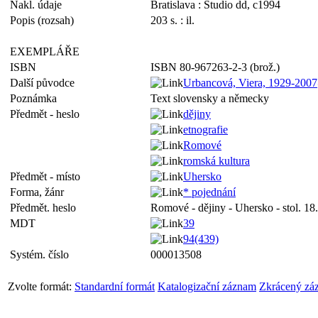
Nakl. údaje
Bratislava : Študio dd, c1994
Popis (rozsah)
203 s. : il.
EXEMPLÁŘE
ISBN
ISBN 80-967263-2-3 (brož.)
Další původce
Urbancová, Viera, 1929-200
Poznámka
Text slovensky a německy
Předmět - heslo
dějiny
etnografie
Romové
romská kultura
Předmět - místo
Uhersko
Forma, žánr
* pojednání
Předmět. heslo
Romové - dějiny - Uhersko - stol. 18.
MDT
39
94(439)
Systém. číslo
000013508
Zvolte formát:
Standardní formát
Katalogizační záznam
Zkrácený zá