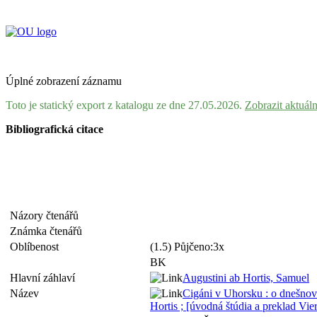
Úplné zobrazení záznamu
Toto je statický export z katalogu ze dne 27.05.2026.
Zobrazit aktuál
Bibliografická citace
Názory čtenářů
Známka čtenářů
Oblíbenost
(1.5) Půjčeno:3x
BK
Hlavní záhlaví
Augustini ab Hortis, Samuel
Název
Cigáni v Uhorsku : o dnešnov 
Hortis ; [úvodná štúdia a preklad Vi