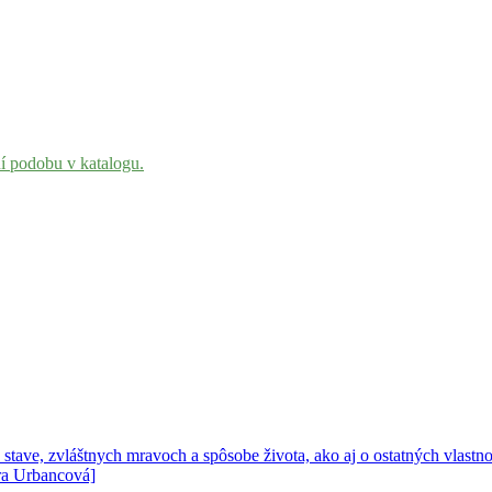
ní podobu v katalogu.
stave, zvláštnych mravoch a spôsobe života, ako aj o ostatných vlast
era Urbancová]