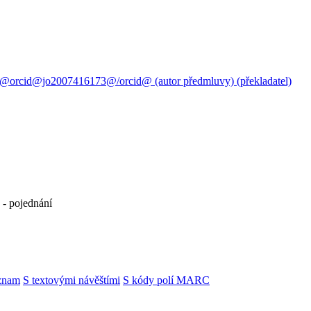
7@orcid@jo2007416173@/orcid@ (autor předmluvy) (překladatel)
 - pojednání
znam
S textovými návěštími
S kódy polí MARC