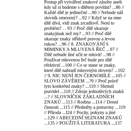
Postup při vytváření znakové zásoby aneb
kdy už si budeme s dítětem povídat? ...86 //
Každé dítě je jedinečné ...90 // Nebude náš
slovník omezený? ...92 // Když se na mne
dítě dívá, vidí znak zrcadlově. Není to
problém? . . 93 // Proč dítě ukazuje
znakyjinak než my? ...93 // Proč dítě
ukazuje znaky střídavě pravou a levou
rukou? ...96 // 8. ZNAKOVÁNÍ S
MIMINKY A MLUVENÁ ŘEČ ...97 //
Dítě nebude líné učit se mluvit! ...98 //
Používat mluvenou řeč bude pro dítě
efektivní ...100 // Co se stane se znaky,
které dítě nahradí mluveným slovem? ...102
// 9. NIC NENÍ JEN ČERNOBÍLÉ ...105 //
SLOVO ZÁVĚREM ...?9 // Proč právě
tyto konkrétní znaky? ...110 // Shrnutí
pravidel ...110 // Zdroje jednotlivých znaků
...? // SLOVNÍČEK ZÁKLADNÍCH
ZNAKŮ ...113 // Rodina ...114 // Denní
činnosti ...115 // Předměty a potraviny ...119
// Příroda ...I24 // Pocity, pokyny a jiné
...129 // ABECEDNÍ SEZNAM ZNAKŮ
...135 // POUŽITÁ LITERATURA ...137