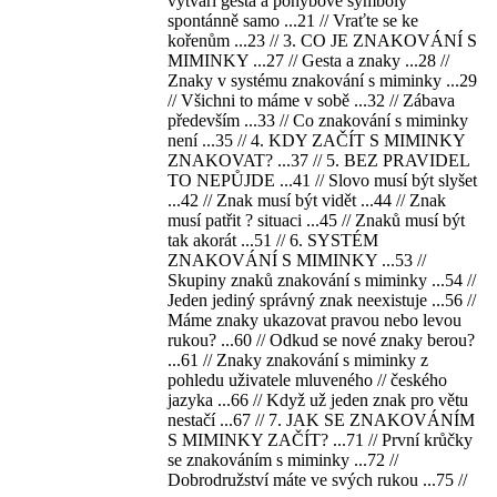
vytváří gesta a pohybové symboly
spontánně samo ...21 // Vraťte se ke
kořenům ...23 // 3. CO JE ZNAKOVÁNÍ S
MIMINKY ...27 // Gesta a znaky ...28 //
Znaky v systému znakování s miminky ...29
// Všichni to máme v sobě ...32 // Zábava
především ...33 // Co znakování s miminky
není ...35 // 4. KDY ZAČÍT S MIMINKY
ZNAKOVAT? ...37 // 5. BEZ PRAVIDEL
TO NEPŮJDE ...41 // Slovo musí být slyšet
...42 // Znak musí být vidět ...44 // Znak
musí patřit ? situaci ...45 // Znaků musí být
tak akorát ...51 // 6. SYSTÉM
ZNAKOVÁNÍ S MIMINKY ...53 //
Skupiny znaků znakování s miminky ...54 //
Jeden jediný správný znak neexistuje ...56 //
Máme znaky ukazovat pravou nebo levou
rukou? ...60 // Odkud se nové znaky berou?
...61 // Znaky znakování s miminky z
pohledu uživatele mluveného // českého
jazyka ...66 // Když už jeden znak pro větu
nestačí ...67 // 7. JAK SE ZNAKOVÁNÍM
S MIMINKY ZAČÍT? ...71 // První krůčky
se znakováním s miminky ...72 //
Dobrodružství máte ve svých rukou ...75 //