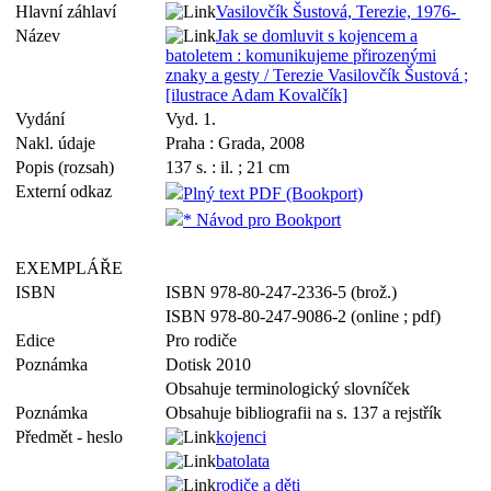
Hlavní záhlaví
Vasilovčík Šustová, Terezie, 1976-
Název
Jak se domluvit s kojencem a
batoletem : komunikujeme přirozenými
znaky a gesty / Terezie Vasilovčík Šustová ;
[ilustrace Adam Kovalčík]
Vydání
Vyd. 1.
Nakl. údaje
Praha : Grada, 2008
Popis (rozsah)
137 s. : il. ; 21 cm
Externí odkaz
Plný text PDF (Bookport)
* Návod pro Bookport
EXEMPLÁŘE
ISBN
ISBN 978-80-247-2336-5 (brož.)
ISBN 978-80-247-9086-2 (online ; pdf)
Edice
Pro rodiče
Poznámka
Dotisk 2010
Obsahuje terminologický slovníček
Poznámka
Obsahuje bibliografii na s. 137 a rejstřík
Předmět - heslo
kojenci
batolata
rodiče a děti