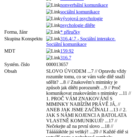
nonverbální komunikace
sociální komunikace
vývojová psychologie
psychologie dítěte
Forma, žánr
* příručky
Skupina Konspektu
316.4/.7 - Sociální interakce.
Sociální komunikace
MDT
159.92
316.7
Systém. číslo
000013657
Obsah
SLOVO ÚVODEM ...7 // Opravdu vždy
rozumíte tomu, co se vám vaše dítě snaží
sdělit? ...8 // Znakovém’s miminky je
způsob jak dítěti porozumět ...9 // Proč
komunikovat znakováním s miminky ...11 //
1. PROČ VÁM ZNAKOVÁNÍ S
MIMINKY NABÍZÍM PRÁVĚ JÁ, //
ANEB JAK JSME ZAČÍNALI ...13 // 2.
JAK S NÁMI KOJENCI A BATOLATA
VLASTNĚ KOMUNIKUJÍ? ...17 //
Nečekejte až na první slovo ...18 //
Tááááákhle jsi veliký! ...20 // Každé dítě si