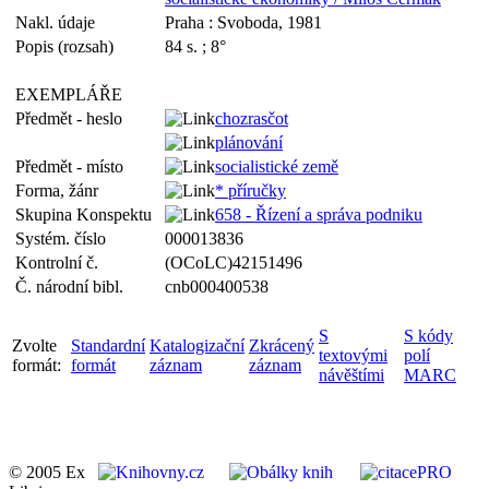
Nakl. údaje
Praha : Svoboda, 1981
Popis (rozsah)
84 s. ; 8°
EXEMPLÁŘE
Předmět - heslo
chozrasčot
plánování
Předmět - místo
socialistické země
Forma, žánr
* příručky
Skupina Konspektu
658 - Řízení a správa podniku
Systém. číslo
000013836
Kontrolní č.
(OCoLC)42151496
Č. národní bibl.
cnb000400538
S
S kódy
Zvolte
Standardní
Katalogizační
Zkrácený
textovými
polí
formát:
formát
záznam
záznam
návěštími
MARC
© 2005 Ex