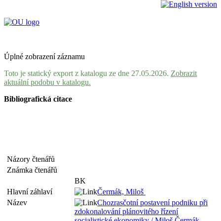
Úplné zobrazení záznamu
Toto je statický export z katalogu ze dne 27.05.2026.
Zobrazit
aktuální podobu v katalogu.
Bibliografická citace
Názory čtenářů
Známka čtenářů
BK
Hlavní záhlaví
Čermák, Miloš
Název
Chozrasčotní postavení podniku při
zdokonalování plánovitého řízení
socialistické ekonomiky / Miloš Čermák