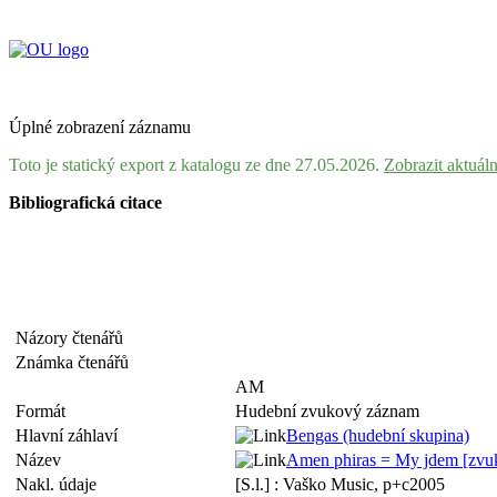
Úplné zobrazení záznamu
Toto je statický export z katalogu ze dne 27.05.2026.
Zobrazit aktuál
Bibliografická citace
Názory čtenářů
Známka čtenářů
AM
Formát
Hudební zvukový záznam
Hlavní záhlaví
Bengas (hudební skupina)
Název
Amen phiras = My jdem [zvu
Nakl. údaje
[S.l.] : Vaško Music, p+c2005