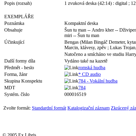
Popis (rozsah)
1 zvuková deska (42:14) : digital ; 1
EXEMPLÁŘE
Poznámka
Kompaktní deska
Obsahuje
Šun tu man -- Andro kher -- Dživipen
miri -- Šun tu man
Účinkující
Bengas (Milan Bingáč Demeter, kytara
Marcin, klávesy, zpěv ; Lukas Trojan,
Natočeno a smícháno ve studiu Har
Další formy díla
Vydáno také na kazetě
Předmět - heslo
romská hudba
Forma, žánr
* CD audio
Skupina Konspektu
784 - Vokální hudba
MDT
784
Systém. číslo
000016519
Zvolte formát:
Standardní formát
Katalogizační záznam
Zkrácený zá
© 2005 Ex Libris