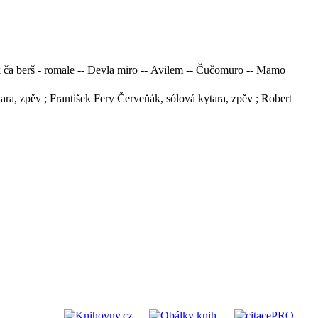
k ča berš - romale -- Devla miro -- Avilem -- Čučomuro -- Mamo
ra, zpěv ; František Fery Červeňák, sólová kytara, zpěv ; Robert