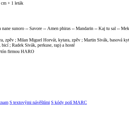
2 cm + 1 leták
 nane sunoro -- Savore -- Amen phiras -- Mandarin -- Kaj tu sal -- Me
, zpěv ; Milan Miguel Horvát, kytara, zpěv ; Martin Sivák, basová kyta
 bicí ; Radek Sivák, perkuse, rap) a hosté
rytón firmou HARO
znam
S textovými návěštími
S kódy polí MARC