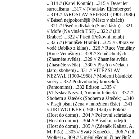
...314 // (Karel Konrád) ...315 // Deset let
surrealismu ...317 // (Vratislav Ejfenberger)
...319 // JAROSLAV SEIFERT (1901-1986)
// Báseň nejpokornější (Město v slzách)
...321 // Píseň o dívkách (Samá láska) ...321
// Moře (Na vlnách TSF) ...322 // (Jiří
Brabec) ...322 // Píseň (Poštovní holub)
...325 // (František Hrabín) ...325 // Obraz ve
vodě (Jablko z klína) ...326 // Ruce Venušiny
(Ruce Venušiny) ...328 // Země chudých
(Zhasněte světla) ...329 // Zhasněte světla
(Zhasněte světla) ...330 // Píseň o včelách
(Jaro, sbohem) ...331 // VÍTĚZSLAV
NEZVAL (1900-1958) // Moderní básnické
směry ...332 Podivuhodný kouzelník
(Pantomima) ...332 Edison ...335 //
(Vítězslav Nezval, Antonín Jelínek) ...337 //
Sbohem a šáteček (Sbohem a šáteček) ...340
// Píseň písní (Zena v množném čísle) ...341
// JIŘÍ WOLKER (1900-1924) // Pokora
(Host do domu) ...304 // Poštovní schránka
(Host do domu) ...304 // Básníku, odejdi
(Host do domu) ...305 // (Zdeněk Kalista, A.
M. Píša) ...305 // Svatý Kopeček ...306 // (Jiří
Wolker) ...309 // Umění všední, či nedělní?