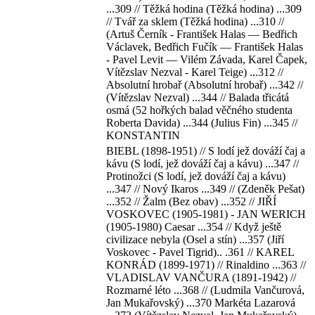
...309 // Těžká hodina (Těžká hodina) ...309
// Tvář za sklem (Těžká hodina) ...310 //
(Artuš Černík - František Halas — Bedřich
Václavek, Bedřich Fučík — František Halas
- Pavel Levit — Vilém Závada, Karel Čapek,
Vítězslav Nezval - Karel Teige) ...312 //
Absolutní hrobař (Absolutní hrobař) ...342 //
(Vítězslav Nezval) ...344 // Balada třicátá
osmá (52 hořkých balad věčného studenta
Roberta Davida) ...344 (Julius Fin) ...345 //
KONSTANTIN
BIEBL (1898-1951) // S lodí jež dováží čaj a
kávu (S lodí, jež dováží čaj a kávu) ...347 //
Protinožci (S lodí, jež dováží čaj a kávu)
...347 // Nový Ikaros ...349 // (Zdeněk Pešat)
...352 // Žalm (Bez obav) ...352 // JIŘÍ
VOSKOVEC (1905-1981) - JAN WERICH
(1905-1980) Caesar ...354 // Když ještě
civilizace nebyla (Osel a stín) ...357 (Jiří
Voskovec - Pavel Tigrid).. .361 // KAREL
KONRÁD (1899-1971) // Rinaldino ...363 //
VLADISLAV VANČURA (1891-1942) //
Rozmarné léto ...368 // (Ludmila Vančurová,
Jan Mukařovský) ...370 Markéta Lazarová