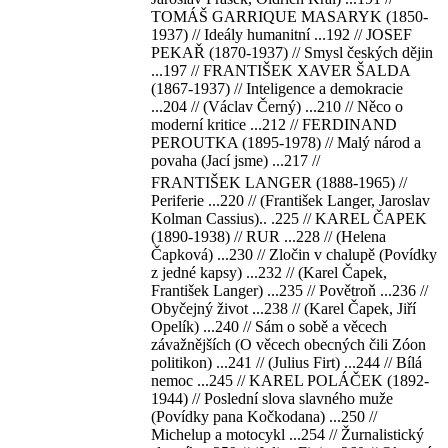
TOMÁŠ GARRIQUE MASARYK (1850-
1937) // Ideály humanitní ...192 // JOSEF
PEKAŘ (1870-1937) // Smysl českých dějin
...197 // FRANTIŠEK XAVER ŠALDA
(1867-1937) // Inteligence a demokracie
...204 // (Václav Černý) ...210 // Něco o
moderní kritice ...212 // FERDINAND
PEROUTKA (1895-1978) // Malý národ a
povaha (Jací jsme) ...217 //
FRANTIŠEK LANGER (1888-1965) //
Periferie ...220 // (František Langer, Jaroslav
Kolman Cassius).. .225 // KAREL ČAPEK
(1890-1938) // RUR ...228 // (Helena
Čapková) ...230 // Zločin v chalupě (Povídky
z jedné kapsy) ...232 // (Karel Čapek,
František Langer) ...235 // Povětroň ...236 //
Obyčejný život ...238 // (Karel Čapek, Jiří
Opelík) ...240 // Sám o sobě a věcech
závažnějších (O věcech obecných čili Zóon
politikon) ...241 // (Julius Firt) ...244 // Bílá
nemoc ...245 // KAREL POLÁČEK (1892-
1944) // Poslední slova slavného muže
(Povídky pana Kočkodana) ...250 //
Michelup a motocykl ...254 // Žurnalistický