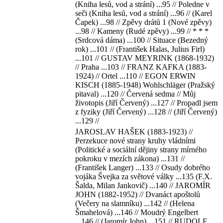
(Kniha lesů, vod a strání) ...95 // Poledne v
seči (Kniha lesů, vod a strání) ...96 // (Karel
Čapek) ...98 // Zpěvy drátů 1 (Nové zpěvy)
...98 // Kameny (Rudé zpěvy) ...99 // * * *
(Srdcová dáma) ...100 // Situace (Bezedný
rok) ...101 // (František Halas, Julius Firl)
...101 // GUSTAV MEYRINK (1868-1932)
// Praha ...103 // FRANZ KAFKA (1883-
1924) // Ortel ...110 // EGON ERWIN
KISCH (1885-1948) Wohlschläger (Pražský
pitaval) ...120 // Červená sedma // Můj
životopis (Jiří Červený) ...127 // Propadl jsem
z fyziky (Jiří Červený) ...128 // (Jiří Červený)
...129 //
JAROSLAV HAŠEK (1883-1923) //
Perzekuce nové strany kruhy vládními
(Politické a sociální dějiny strany mírného
pokroku v mezích zákona) ...131 //
(František Langer) ...133 // Osudy dobrého
vojáka Švejka za světové války ...135 (F.X.
Šalda, Milan Jankovič) ...140 // JAROMÍR
JOHN (1882-1952) // Dvanáct apoštolů
(Večery na slamníku) ...142 // (Helena
Šmahelová) ...146 // Moudrý Engelbert
...146 // (Jaromír John) ...151 // RUDOLF