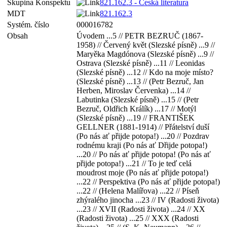
Skupina Konspektu
821.162.3 - Česká literatura
MDT
821.162.3
Systém. číslo
000016782
Obsah
Úvodem ...5 // PETR BEZRUČ (1867-
1958) // Červený květ (Slezské písně) ...9 //
Maryěka Magdónova (Slezské písně) ...9 //
Ostrava (Slezské písně) ...11 // Leonidas
(Slezské písně) ...12 // Kdo na moje místo?
(Slezské písně) ...13 // (Petr Bezruč, Jan
Herben, Miroslav Červenka) ...14 //
Labutinka (Slezské písně) ...15 // (Petr
Bezruč, Oldřich Králík) ...17 // Motýl
(Slezské písně) ...19 // FRANTIŠEK
GELLNER (1881-1914) // Přátelství duší
(Po nás ať přijde potopa!) ...20 // Pozdrav
rodnému kraji (Po nás ať Dřijde potopa!)
...20 // Po nás ať přijde potopa! (Po nás ať
přijde potopa!) ...21 // To je teď celá
moudrost moje (Po nás ať přijde potopa!)
...22 // Perspektiva (Po nás ať přijde potopa!)
...22 // (Helena Malířova) ...22 // Píseň
zhýralého jinocha ...23 // IV (Radosti života)
...23 // XVII (Radosti života) ...24 // XX
(Radosti života) ...25 // XXX (Radosti