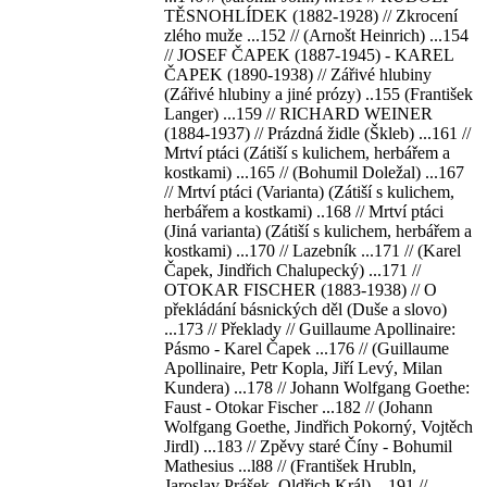
TĚSNOHLÍDEK (1882-1928) // Zkrocení
zlého muže ...152 // (Arnošt Heinrich) ...154
// JOSEF ČAPEK (1887-1945) - KAREL
ČAPEK (1890-1938) // Zářivé hlubiny
(Zářivé hlubiny a jiné prózy) ..155 (František
Langer) ...159 // RICHARD WEINER
(1884-1937) // Prázdná židle (Škleb) ...161 //
Mrtví ptáci (Zátiší s kulichem, herbářem a
kostkami) ...165 // (Bohumil Doležal) ...167
// Mrtví ptáci (Varianta) (Zátiší s kulichem,
herbářem a kostkami) ..168 // Mrtví ptáci
(Jiná varianta) (Zátiší s kulichem, herbářem a
kostkami) ...170 // Lazebník ...171 // (Karel
Čapek, Jindřich Сhalupecký) ...171 //
OTOKAR FISCHER (1883-1938) // O
překládání básnických děl (Duše a slovo)
...173 // Překlady // Guillaume Apollinaire:
Pásmo - Karel Čapek ...176 // (Guillaume
Apollinaire, Petr Kopla, Jiří Levý, Milan
Kundera) ...178 // Johann Wolfgang Goethe:
Faust - Otokar Fischer ...182 // (Johann
Wolfgang Goethe, Jindřich Pokorný, Vojtěch
Jirdl) ...183 // Zpěvy staré Číny - Bohumil
Mathesius ...l88 // (František Hrubln,
Jaroslav Prášek, Oldřich Král) ...191 //