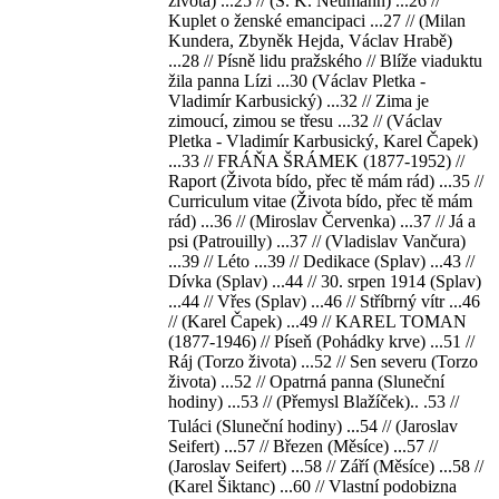
života) ...25 // (S. K. Neumann) ...26 //
Kuplet o ženské emancipaci ...27 // (Milan
Kundera, Zbyněk Hejda, Václav Hrabě)
...28 // Písně lidu pražského // Blíže viaduktu
žila panna Lízi ...30 (Václav Pletka -
Vladimír Karbusický) ...32 // Zima je
zimoucí, zimou se třesu ...32 // (Václav
Pletka - Vladimír Karbusický, Karel Čapek)
...33 // FRÁŇA ŠRÁMEK (1877-1952) //
Raport (Života bído, přec tě mám rád) ...35 //
Curriculum vitae (Života bído, přec tě mám
rád) ...36 // (Miroslav Červenka) ...37 // Já a
psi (Patrouilly) ...37 // (Vladislav Vančura)
...39 // Léto ...39 // Dedikace (Splav) ...43 //
Dívka (Splav) ...44 // 30. srpen 1914 (Splav)
...44 // Vřes (Splav) ...46 // Stříbrný vítr ...46
// (Karel Čapek) ...49 // KAREL TOMAN
(1877-1946) // Píseň (Pohádky krve) ...51 //
Ráj (Torzo života) ...52 // Sen severu (Torzo
života) ...52 // Opatrná panna (Sluneční
hodiny) ...53 // (Přemysl Blažíček).. .53 //
Tuláci (Sluneční hodiny) ...54 // (Jaroslav
Seifert) ...57 // Březen (Měsíce) ...57 //
(Jaroslav Seifert) ...58 // Září (Měsíce) ...58 //
(Karel Šiktanc) ...60 // Vlastní podobizna