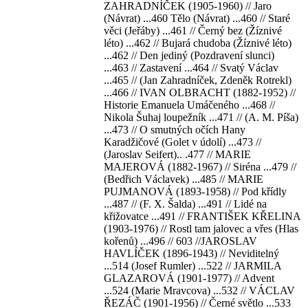
ZAHRADNÍČEK (1905-1960) // Jaro
(Návrat) ...460 Tělo (Návrat) ...460 // Staré
věci (Jeřáby) ...461 // Černý bez (Žíznivé
léto) ...462 // Bujará chudoba (Žíznivé léto)
...462 // Den jediný (Pozdravení slunci)
...463 // Zastavení ...464 // Svatý Václav
...465 // (Jan Zahradníček, Zdeněk Rotrekl)
...466 // IVAN OLBRACHT (1882-1952) //
Historie Emanuela Umáčeného ...468 //
Nikola Šuhaj loupežník ...471 // (A. M. Píša)
...473 // O smutných očích Hany
Karadžičové (Golet v údolí) ...473 //
(Jaroslav Seifert).. .477 // MARIE
MAJEROVÁ (1882-1967) // Siréna ...479 //
(Bedřich Václavek) ...485 // MARIE
PUJMANOVÁ (1893-1958) // Pod křídly
...487 // (F. X. Šalda) ...491 // Lidé na
křižovatce ...491 // FRANTIŠEK KŘELINA
(1903-1976) // Rostl tam jalovec a vřes (Hlas
kořenů) ...496 // 603 //JAROSLAV
HAVLÍČEK (1896-1943) // Neviditelný
...514 (Josef Rumler) ...522 // JARMILA
GLAZAROVÁ (1901-1977) // Advent
...524 (Marie Mravcova) ...532 // VÁCLAV
ŘEZÁČ (1901-1956) // Černé světlo ...533