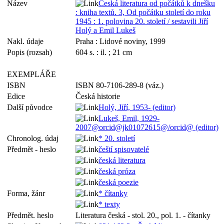
Název
Česká literatura od počátků k dnešku
: kniha textů. 3, Od počátku století do roku
1945 : 1. polovina 20. století / sestavili Jiří
Holý a Emil Lukeš
Nakl. údaje
Praha : Lidové noviny, 1999
Popis (rozsah)
604 s. : il. ; 21 cm
EXEMPLÁŘE
ISBN
ISBN 80-7106-289-8 (váz.)
Edice
Česká historie
Další původce
Holý, Jiří, 1953- (editor)
Lukeš, Emil, 1929-
2007@orcid@jk01072615@/orcid@ (editor)
Chronolog. údaj
* 20. století
Předmět - heslo
čeští spisovatelé
česká literatura
česká próza
česká poezie
Forma, žánr
* čítanky
* texty
Předmět. heslo
Literatura česká - stol. 20., pol. 1. - čítanky