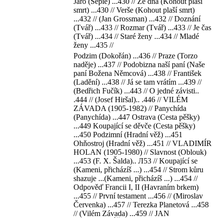
Jaro (Sépie) ...430 // Ze dna (Kohout plaší
smrt) ...430 // Verše (Kohout plaší smrt)
...432 // (Jan Grossman) ...432 // Doznání
(Tvář) ...433 // Rozmar (Tvář) ...433 // Je čas
(Tvář) ...434 // Staré ženy ...434 // Mladé
ženy ...435 //
Podzim (Dokořán) ...436 // Praze (Torzo
naděje) ...437 // Podobizna naší paní (Naše
paní Božena Němcová) ...438 // František
(Ladění) ...438 // Já se tam vrátím ...439 //
(Bedřich Fučík) ...443 // O jedné závisti..
.444 // (Josef Hiršal).. .446 // VILÉM
ZÁVADA (1905-1982) // Panychída
(Panychída) ...447 Ostrava (Cesta pěšky)
...449 Koupající se děvče (Cesta pěšky)
...450 Podzimní (Hradní věž) ...451
Ohňostroj (Hradní věž) ...451 // VLADIMÍR
HOLAN (1905-1980) // Slavnost (Oblouk)
...453 (F. X. Šalda).. Л53 // Koupající se
(Kameni, přicházíš ...) ...454 // Strom kůru
shazuje ...(Kameni, přicházíš ...) ...454 //
Odpověď Francii I, II (Havraním brkem)
...455 // První testament ...456 // (Miroslav
Červenka) ...457 // Terezka Planetová ...458
// (Vilém Závada) ...459 // JAN