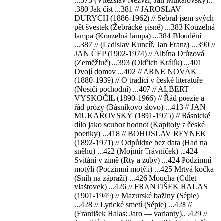
...373 (Vítězslav Nezval, Jan Mukařovský)..
.380 Jak číst ...381 // JAROSLAV
DURYCH (1886-1962) // Sebral jsem svých
pět švestek (Žebrácké písně) ...383 Kouzelná
lampa (Kouzelná lampa) ...384 Bloudění
...387 // (Ladislav Kuncíř, Jan Franz) ...390 //
JAN ČEP (1902-1974) // Albína Drůzová
(Zeměžluč) ...393 (Oldřich Králík) ...401
Dvojí domov ...402 // ARNE NOVÁK
(1880-1939) // O tradici v české literatuře
(Nosiči pochodní) ...407 // ALBERT
VYSKOČIL (1890-1966) // Řád poezie a
řád prózy (Básníkovo slovo) ...413 // JAN
MUKAŘOVSKÝ (1891-1975) // Básnické
dílo jako soubor hodnot (Kapitoly z české
poetiky) ...418 // BOHUSLAV REYNEK
(1892-1971) // Odpůldne bez data (Had na
sněhu) ...422 (Mojmír Trávníček) ...424
Svítání v zimě (Rty a zuby) ...424 Podzimní
motýli (Podzimní motýli) ...425 Mrtvá kočka
(Sníh na zápraží) ...426 Moucha (Odlet
vlaštovek) ...426 // FRANTIŠEK HALAS
(1901-1949) // Mazurské bažiny (Sépie)
...428 // Lyrické smetí (Sépie) ...428 //
(František Halas: Jaro — varianty).. .429 //