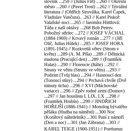
slovník ...259 // (Julius Firt) ...260 // Okresní
město ...260 // (Pavel Trost) ...262 // Triviální
literatura // (Oldřich Siroválka, Karel Čapek,
Vladislav Vančura).. .263 // Karel Piskoř:
Valašské noci ...265 // Jaromíra Hiittlová:
Táňa z naší oktávy ...268 Bob Peters:
Pobožný střelec ...272 // JOSEF VÁCHAL
(1884-1969) // Krvavý román ...277 // (Jiří
Olič, Julius Hůlek) ...285 // JOSEF HORA
(1891-1945) // Rozkvetlá větev (Strom v
květu) ...289 (A. M. Píša) ...289 // Dělnická
madona (Pracující den) ...289 // (František
Halas) ...290 // Florencie (Itálie) ...292 //
Struny ve větru (Struny ve větru) ...293 //
Podzim (Tvůj hlas) ...294 // Hasnoucí den
(Tonoucí stíny) ...294 // Prchavá chvíle (Dvě
minuty ticha) ...296 // XVI (Máchovské
variace) ...296 // Zpěv rodné zemi (Domov)
...297 // Jan houslista I, LIX, LX ...298 //
(František Hrubín) ...299 // JINDŘICH
HOŘEJŠÍ (1886-1941) // Monolog bývalého
pěšáka (Hudba na náměstí) ...300 Noc
(Korálový náhrdelník) ...301 Paní z námoří
(Den a noc) ...301 (Jan Zábrana) ...303 //
KAREL TEIGE (1900-1951) // Poetismus