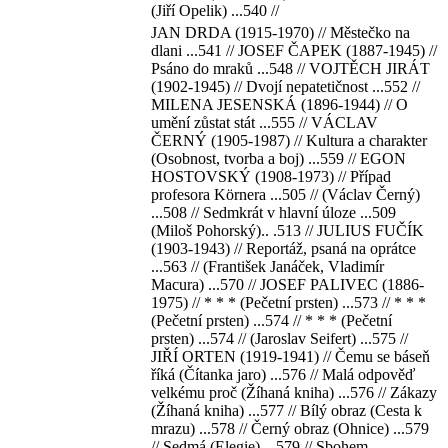
(Jiří Opelik) ...540 //
JAN DRDA (1915-1970) // Městečko na
dlani ...541 // JOSEF ČAPEK (1887-1945) //
Psáno do mraků ...548 // VOJTĚCH JIRÁT
(1902-1945) // Dvojí nepatetičnost ...552 //
MILENA JESENSKÁ (1896-1944) // O
umění zůstat stát ...555 // VÁCLAV
ČERNÝ (1905-1987) // Kultura a charakter
(Osobnost, tvorba a boj) ...559 // EGON
HOSTOVSKÝ (1908-1973) // Případ
profesora Körnera ...505 // (Václav Černý)
...508 // Sedmkrát v hlavní úloze ...509
(Miloš Pohorský).. .513 // JULIUS FUČÍK
(1903-1943) // Reportáž, psaná na oprátce
...563 // (František Janáček, Vladimír
Macura) ...570 // JOSEF PALIVEC (1886-
1975) // * * * (Pečetní prsten) ...573 // * * *
(Pečetní prsten) ...574 // * * * (Pečetní
prsten) ...574 // (Jaroslav Seifert) ...575 //
JIŘÍ ORTEN (1919-1941) // Čemu se báseň
říká (Čítanka jaro) ...576 // Malá odpověď
velkému proč (Žíhaná kniha) ...576 // Zákazy
(Žíhaná kniha) ...577 // Bílý obraz (Cesta k
mrazu) ...578 // Černý obraz (Ohnice) ...579
// Sedmá (Elegie) ...579 // Sbohem ...