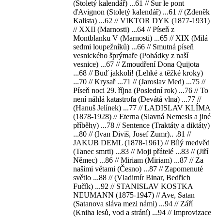
(Stoletý kalendář) ...61 // Sur le pont
ďAvignon (Stoletý kalendář) ...61 // (Zdeněk
Kalista) ...62 // VIKTOR DYK (1877-1931)
// XXII (Marnosti) ...64 // Píseň z
Montblanku V (Marnosti) ...65 // XIX (Milá
sedmi loupežníků) ...66 // Smutná píseň
vesnického šprýmaře (Pohádky z naší
vesnice) ...67 // Zmoudření Dona Quijota
...68 // Buď jakkoli! (Lehké a těžké kroky)
...70 // Krysař ...71 // (Jaroslav Med) ...75 //
Píseň noci 29. října (Poslední rok) ...76 // To
není náhlá katastrofa (Devátá vlna) ...77 //
(Hanuš Jelínek) ...77 // LADISLAV KLÍMA
(1878-1928) // Eterna (Slavná Nemesis a jiné
příběhy) ...78 // Sentence (Traktáty a diktáty)
...80 // (Ivan Diviš, Josef Zumr).. .81 //
JAKUB DEML (1878-1961) // Bílý medvěd
(Tanec smrti) ...83 // Moji přátelé ...83 // (Jiří
Němec) ...86 // Miriam (Miriam) ...87 // Za
našimi větami (Česno) ...87 // Zapomenuté
světlo ...88 // (Vladimír Binar, Bedřich
Fučík) ...92 // STANISLAV KOSTKA
NEUMANN (1875-1947) // Ave, Satan
(Satanova sláva mezi námi) ...94 // Září
(Kniha lesů, vod a strání) ...94 // Improvizace