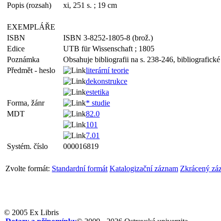
Popis (rozsah)
xi, 251 s. ; 19 cm
EXEMPLÁŘE
ISBN
ISBN 3-8252-1805-8 (brož.)
Edice
UTB für Wissenschaft ; 1805
Poznámka
Obsahuje bibliografii na s. 238-246, bibliografické 
Předmět - heslo
literární teorie
dekonstrukce
estetika
Forma, žánr
* studie
MDT
82.0
101
7.01
Systém. číslo
000016819
Zvolte formát:
Standardní formát
Katalogizační záznam
Zkrácený zá
© 2005 Ex Libris