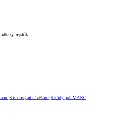
odkazy, rejstřík
znam
S textovými návěštími
S kódy polí MARC