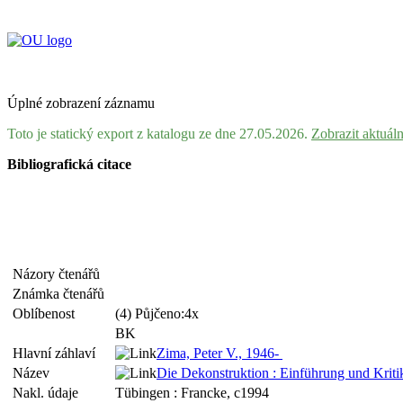
Úplné zobrazení záznamu
Toto je statický export z katalogu ze dne 27.05.2026.
Zobrazit aktuál
Bibliografická citace
Názory čtenářů
Známka čtenářů
Oblíbenost
(4) Půjčeno:4x
BK
Hlavní záhlaví
Zima, Peter V., 1946-
Název
Die Dekonstruktion : Einführung und Kritik
Nakl. údaje
Tübingen : Francke, c1994