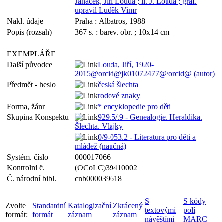
Janáček, Jiří Louda ; il. J. Louda ; graf.
upravil Luděk Vimr
Nakl. údaje
Praha : Albatros, 1988
Popis (rozsah)
367 s. : barev. obr. ; 10x14 cm
EXEMPLÁŘE
Další původce
Louda, Jiří, 1920-
2015@orcid@jk01072477@/orcid@ (autor)
Předmět - heslo
česká šlechta
rodové znaky
Forma, žánr
* encyklopedie pro děti
Skupina Konspektu
929.5/.9 - Genealogie. Heraldika.
Šlechta. Vlajky
0/9-053.2 - Literatura pro děti a
mládež (naučná)
Systém. číslo
000017066
Kontrolní č.
(OCoLC)39410002
Č. národní bibl.
cnb000039618
S
S kódy
Zvolte
Standardní
Katalogizační
Zkrácený
textovými
polí
formát:
formát
záznam
záznam
návěštími
MARC