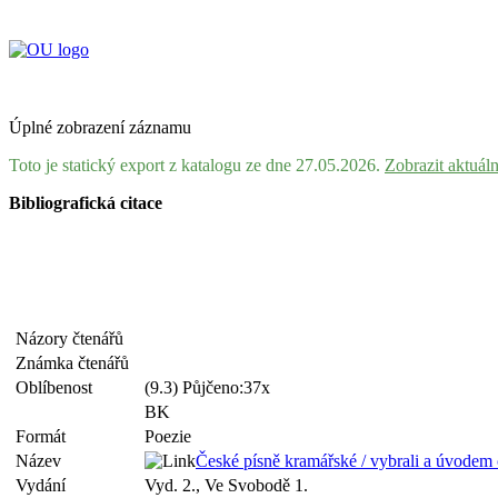
Úplné zobrazení záznamu
Toto je statický export z katalogu ze dne 27.05.2026.
Zobrazit aktuál
Bibliografická citace
Názory čtenářů
Známka čtenářů
Oblíbenost
(9.3) Půjčeno:37x
BK
Formát
Poezie
Název
České písně kramářské / vybrali a úvodem 
Vydání
Vyd. 2., Ve Svobodě 1.