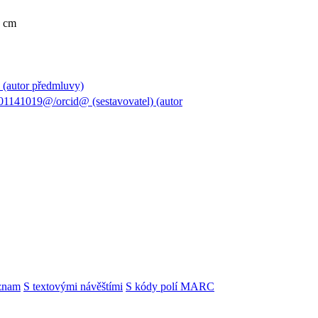
22 cm
 (autor předmluvy)
1141019@/orcid@ (sestavovatel) (autor
znam
S textovými návěštími
S kódy polí MARC