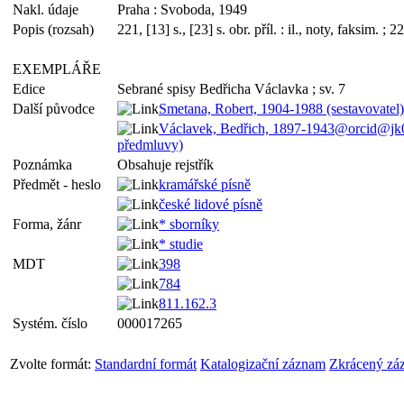
Nakl. údaje
Praha : Svoboda, 1949
Popis (rozsah)
221, [13] s., [23] s. obr. příl. : il., noty, faksim. ; 
EXEMPLÁŘE
Edice
Sebrané spisy Bedřicha Václavka ; sv. 7
Další původce
Smetana, Robert, 1904-1988 (sestavovatel)
Václavek, Bedřich, 1897-1943@orcid@jk0
předmluvy)
Poznámka
Obsahuje rejstřík
Předmět - heslo
kramářské písně
české lidové písně
Forma, žánr
* sborníky
* studie
MDT
398
784
811.162.3
Systém. číslo
000017265
Zvolte formát:
Standardní formát
Katalogizační záznam
Zkrácený zá