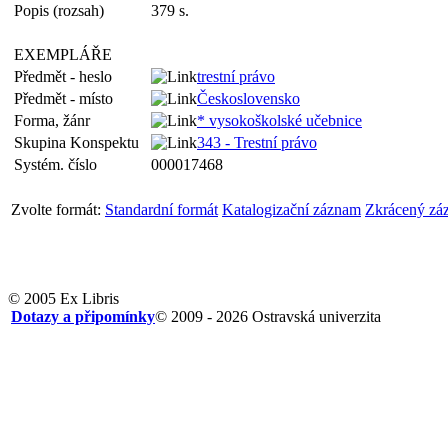
Popis (rozsah)
379 s.
EXEMPLÁŘE
Předmět - heslo
trestní právo
Předmět - místo
Československo
Forma, žánr
* vysokoškolské učebnice
Skupina Konspektu
343 - Trestní právo
Systém. číslo
000017468
Zvolte formát:
Standardní formát
Katalogizační záznam
Zkrácený zá
© 2005 Ex Libris
Dotazy a připomínky
© 2009 - 2026 Ostravská univerzita