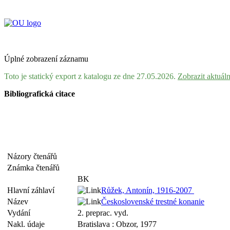
Úplné zobrazení záznamu
Toto je statický export z katalogu ze dne 27.05.2026.
Zobrazit aktuál
Bibliografická citace
Názory čtenářů
Známka čtenářů
BK
Hlavní záhlaví
Růžek, Antonín, 1916-2007
Název
Československé trestné konanie
Vydání
2. preprac. vyd.
Nakl. údaje
Bratislava : Obzor, 1977