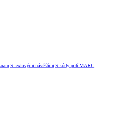
znam
S textovými návěštími
S kódy polí MARC