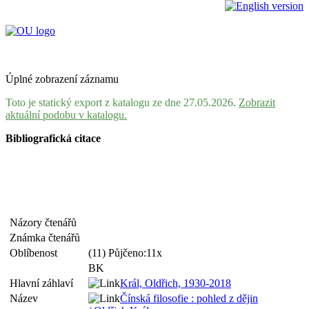
Úplné zobrazení záznamu
Toto je statický export z katalogu ze dne 27.05.2026.
Zobrazit
aktuální podobu v katalogu.
Bibliografická citace
Názory čtenářů
Známka čtenářů
Oblíbenost
(11) Půjčeno:11x
BK
Hlavní záhlaví
Král, Oldřich, 1930-2018
Název
Čínská filosofie : pohled z dějin