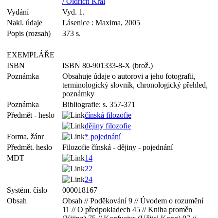
/ Oldřich Král
Vydání
Vyd. 1.
Nakl. údaje
Lásenice : Maxima, 2005
Popis (rozsah)
373 s.
EXEMPLÁŘE
ISBN
ISBN 80-901333-8-X (brož.)
Poznámka
Obsahuje údaje o autorovi a jeho fotografii,
terminologický slovník, chronologický přehled,
poznámky
Poznámka
Bibliografie: s. 357-371
Předmět - heslo
čínská filozofie
dějiny filozofie
Forma, žánr
* pojednání
Předmět. heslo
Filozofie čínská - dějiny - pojednání
MDT
14
22
24
Systém. číslo
000018167
Obsah
Obsah // Poděkování 9 // Úvodem o rozumění
11 // O předpokladech 45 // Kniha proměn