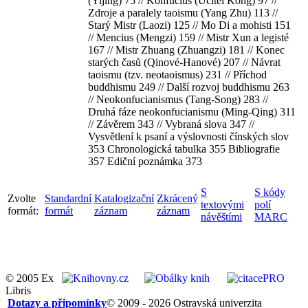
(Yijing) 75 // Konfucius (Učitel Kong) 97 //
Zdroje a paralely taoismu (Yang Zhu) 113 //
Starý Mistr (Laozi) 125 // Mo Di a mohisti 151
// Mencius (Mengzi) 159 // Mistr Xun a legisté
167 // Mistr Zhuang (Zhuangzi) 181 // Konec
starých časů (Qinové-Hanové) 207 // Návrat
taoismu (tzv. neotaoismus) 231 // Příchod
buddhismu 249 // Další rozvoj buddhismu 263
// Neokonfucianismus (Tang-Song) 283 //
Druhá fáze neokonfucianismu (Ming-Qing) 311
// Závěrem 343 // Vybraná slova 347 //
Vysvětlení k psaní a výslovnosti čínských slov
353 Chronologická tabulka 355 Bibliografie
357 Ediční poznámka 373
S
S kódy
Zvolte
Standardní
Katalogizační
Zkrácený
textovými
polí
formát:
formát
záznam
záznam
návěštími
MARC
© 2005 Ex
Libris
Dotazy a připomínky
© 2009 - 2026 Ostravská univerzita