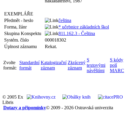
nakladatelství, 1987
EXEMPLÁŘE
Předmět - heslo
čeština
Forma, žánr
* učebnice základních škol
Skupina Konspektu
811.162.3 - Čeština
Systém. číslo
000018302
Úplnost záznamu
Rekat.
S
S kódy
Zvolte
Standardní
Katalogizační
Zkrácený
textovými
polí
formát:
formát
záznam
záznam
návěštími
MARC
© 2005 Ex
Libris
Dotazy a připomínky
© 2009 - 2026 Ostravská univerzita