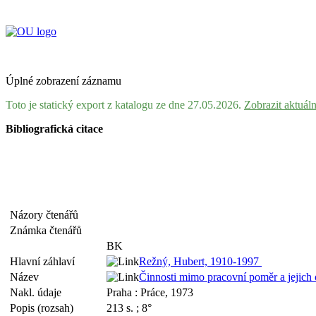
Úplné zobrazení záznamu
Toto je statický export z katalogu ze dne 27.05.2026.
Zobrazit aktuál
Bibliografická citace
Názory čtenářů
Známka čtenářů
BK
Hlavní záhlaví
Režný, Hubert, 1910-1997
Název
Činnosti mimo pracovní poměr a jejich
Nakl. údaje
Praha : Práce, 1973
Popis (rozsah)
213 s. ; 8°