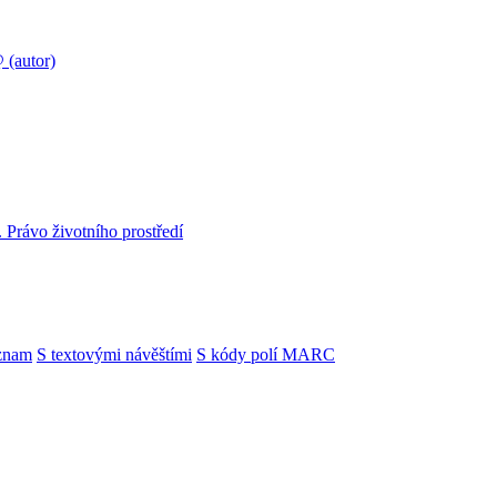
(autor)
. Právo životního prostředí
znam
S textovými návěštími
S kódy polí MARC