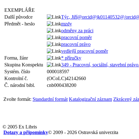
EXEMPLÁŘE
Další původce
Týc, Jiří@orcid@jk01140532@/orcid@ 
Předmět - heslo
mzdy
odměny za práci
pracovní poměr
pracovní právo
vedlejší pracovní poměr
Forma, žánr
* příručky
Skupina Konspektu
349 - Pracovní, sociální, stavební právo
Systém. číslo
000018597
Kontrolní č.
(OCoLC)42142660
Č. národní bibl.
cnb000438200
Zvolte formát:
Standardní formát
Katalogizační záznam
Zkrácený zá
© 2005 Ex Libris
Dotazy a připomínky
© 2009 - 2026 Ostravská univerzita