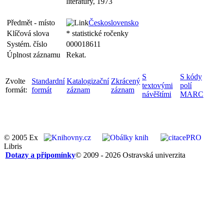
literatury, 1973
Předmět - místo
Československo
Klíčová slova
* statistické ročenky
Systém. číslo
000018611
Úplnost záznamu
Rekat.
S
S kódy
Zvolte
Standardní
Katalogizační
Zkrácený
textovými
polí
formát:
formát
záznam
záznam
návěštími
MARC
© 2005 Ex
Libris
Dotazy a připomínky
© 2009 - 2026 Ostravská univerzita