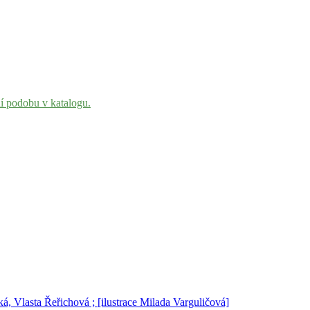
ní podobu v katalogu.
á, Vlasta Řeřichová ; [ilustrace Milada Varguličová]