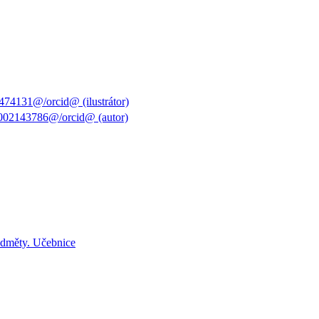
74131@/orcid@ (ilustrátor)
2002143786@/orcid@ (autor)
edměty. Učebnice