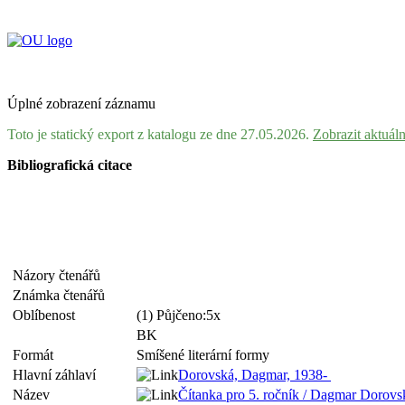
Úplné zobrazení záznamu
Toto je statický export z katalogu ze dne 27.05.2026.
Zobrazit aktuál
Bibliografická citace
Názory čtenářů
Známka čtenářů
Oblíbenost
(1) Půjčeno:5x
BK
Formát
Smíšené literární formy
Hlavní záhlaví
Dorovská, Dagmar, 1938-
Název
Čítanka pro 5. ročník / Dagmar Dorovsk