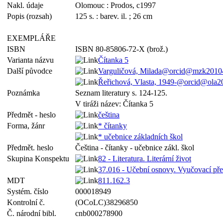
Nakl. údaje
Olomouc : Prodos, c1997
Popis (rozsah)
125 s. : barev. il. ; 26 cm
EXEMPLÁŘE
ISBN
ISBN 80-85806-72-X (brož.)
Varianta názvu
Čítanka 5
Další původce
Varguličová, Milada@orcid@mzk20104
Řeřichová, Vlasta, 1949-@orcid@ola
Poznámka
Seznam literatury s. 124-125.
V tiráži název: Čítanka 5
Předmět - heslo
čeština
Forma, žánr
* čítanky
* učebnice základních škol
Předmět. heslo
Čeština - čítanky - učebnice zákl. škol
Skupina Konspektu
82 - Literatura. Literární život
37.016 - Učební osnovy. Vyučovací př
MDT
811.162.3
Systém. číslo
000018949
Kontrolní č.
(OCoLC)38296850
Č. národní bibl.
cnb000278900