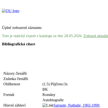
Úplné zobrazení záznamu
Toto je statický export z katalogu ze dne 28.05.2026.
Zobrazit aktuál
Bibliografická citace
Názory čtenářů
Známka čtenářů
Oblíbenost
(1.5) Půjčeno:3x
BK
Formát
Romány
Autobiografie
Hlavní záhlaví
Sarraute, Nathalie, 1902-1999