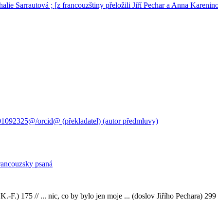
halie Sarrautová ; [z francouzštiny přeložili Jiří Pechar a Anna Karenin
01092325@/orcid@ (překladatel) (autor předmluvy)
francouzsky psaná
 K.-F.) 175 // ... nic, co by bylo jen moje ... (doslov Jiřího Pechara) 299