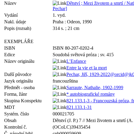
Název
Dětství ; Mezi životem a smrtí / Nat
Pechar]
Vydání
1. vyd.
Nakl. údaje
Praha : Odeon, 1990
Popis (rozsah)
314 s. ; 21 cm
EXEMPLÁŘE
ISBN
ISBN 80-207-0202-4
Edice
Soudobá světová próza ; sv. 415
Název originálu
L’Enfance
Entre la vie et la mort
Další původce
Pechar, Jiří, 1929-2022@orcid@jk
Jazyk originálu
francouzština
Předmět - osoba
Sarraute, Nathalie, 1902-1999
Forma, žánr
* autobiografické romány
Skupina Konspektu
821.133.1-3 - Francouzská próza, 
MDT
821.133.1-31
Systém. číslo
000021705
Obsah
Dětství (J. P.) 7 // Mezi životem a smrtí (A.
Kontrolní č.
(OCoLC)39435454
Č. národní bibl.
cnb000059609