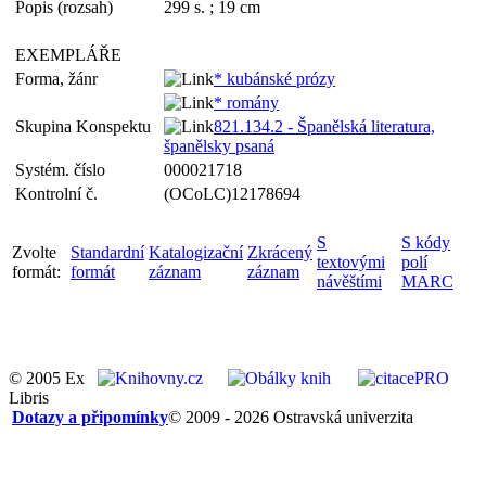
Popis (rozsah)
299 s. ; 19 cm
EXEMPLÁŘE
Forma, žánr
* kubánské prózy
* romány
Skupina Konspektu
821.134.2 - Španělská literatura,
španělsky psaná
Systém. číslo
000021718
Kontrolní č.
(OCoLC)12178694
S
S kódy
Zvolte
Standardní
Katalogizační
Zkrácený
textovými
polí
formát:
formát
záznam
záznam
návěštími
MARC
© 2005 Ex
Libris
Dotazy a připomínky
© 2009 - 2026 Ostravská univerzita