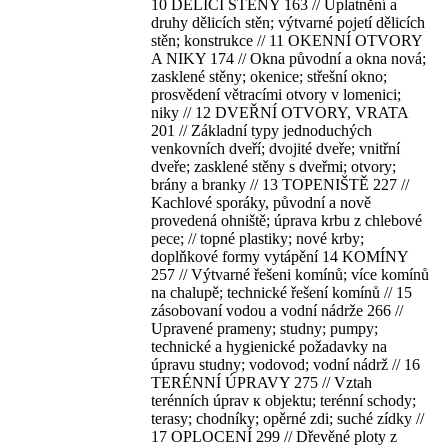
10 DĚLICÍ STĚNY 163 // Uplatnění a
druhy dělicích stěn; výtvarné pojetí dělicích
stěn; konstrukce // 11 OKENNÍ OTVORY
A NIKY 174 // Okna původní a okna nová;
zasklené stěny; okenice; střešní okno;
prosvědení větracími otvory v lomenici;
niky // 12 DVEŘNÍ OTVORY, VRATA
201 // Základní typy jednoduchých
venkovních dveří; dvojité dveře; vnitřní
dveře; zasklené stěny s dveřmi; otvory;
brány a branky // 13 TOPENIŠTĚ 227 //
Kachlové sporáky, původní a nově
provedená ohniště; úprava krbu z chlebové
pece; // topné plastiky; nové krby;
doplňkové formy vytápění 14 KOMÍNY
257 // Výtvarné řešeni komínů; více komínů
na chalupě; technické řešení komínů // 15
zásobovaní vodou a vodní nádrže 266 //
Upravené prameny; studny; pumpy;
technické a hygienické požadavky na
úpravu studny; vodovod; vodní nádrž // 16
TERÉNNÍ ÚPRAVY 275 // Vztah
terénních úprav к objektu; terénní schody;
terasy; chodníky; opěrné zdi; suché zídky //
17 OPLOCENÍ 299 // Dřevěné ploty z