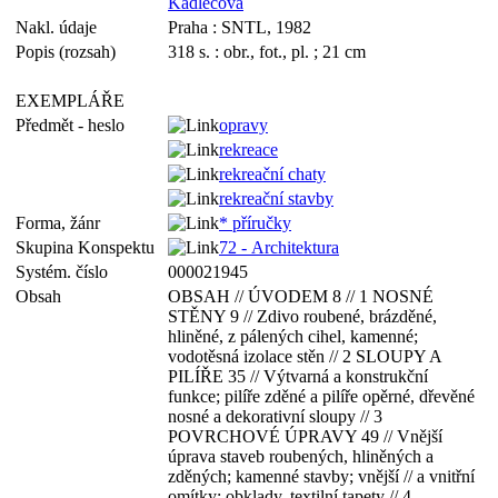
Kadlecová
Nakl. údaje
Praha : SNTL, 1982
Popis (rozsah)
318 s. : obr., fot., pl. ; 21 cm
EXEMPLÁŘE
Předmět - heslo
opravy
rekreace
rekreační chaty
rekreační stavby
Forma, žánr
* příručky
Skupina Konspektu
72 - Architektura
Systém. číslo
000021945
Obsah
OBSAH // ÚVODEM 8 // 1 NOSNÉ
STĚNY 9 // Zdivo roubené, brázděné,
hliněné, z pálených cihel, kamenné;
vodotěsná izolace stěn // 2 SLOUPY A
PILÍŘE 35 // Výtvarná a konstrukční
funkce; pilíře zděné a pilíře opěrné, dřevěné
nosné a dekorativní sloupy // 3
POVRCHOVÉ ÚPRAVY 49 // Vnější
úprava staveb roubených, hliněných a
zděných; kamenné stavby; vnější // a vnitřní
omítky; obklady, textilní tapety // 4