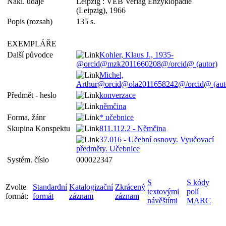
Nakl. údaje
Leipzig : VEB Verlag Enzyklopädie
(Leipzig), 1966
Popis (rozsah)
135 s.
EXEMPLÁŘE
Další původce
Kohler, Klaus J., 1935-
@orcid@mzk2011660208@/orcid@ (autor)
Michel,
Arthur@orcid@ola2011658242@/orcid@ (aut
Předmět - heslo
konverzace
němčina
Forma, žánr
* učebnice
Skupina Konspektu
811.112.2 - Němčina
37.016 - Učební osnovy. Vyučovací
předměty. Učebnice
Systém. číslo
000022347
S
S kódy
Zvolte
Standardní
Katalogizační
Zkrácený
textovými
polí
formát:
formát
záznam
záznam
návěštími
MARC