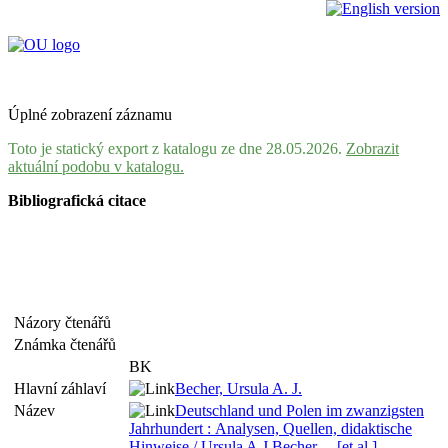
Úplné zobrazení záznamu
Toto je statický export z katalogu ze dne 28.05.2026.
Zobrazit
aktuální podobu v katalogu.
Bibliografická citace
Názory čtenářů
Známka čtenářů
BK
Hlavní záhlaví
Becher, Ursula A. J.
Název
Deutschland und Polen im zwanzigsten
Jahrhundert : Analysen, Quellen, didaktische
Hinweise / Ursula A.J.Becher ... [et al.]