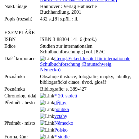
Nakl. údaje
Hannover : Verlag Hahnsche
Buchhandlung, 2001
Popis (rozsah)
432 s.,[8] s.příl. : il.
EXEMPLÁŘE
ISBN
ISBN 3-88304-141-6 (brož.)
Edice
Studien zur internationalen
Schulbuchforschung ; [vol.] 82/C
Další korporace
Georg-Eckert-Institut für internationale
Schulbuchforschung (Braunschweig,
Německo)
Poznámka
Obsahuje ilustrace, fotografie, mapky, tabulky,
bibliografické citace, úvod, glosář
Poznámka
Bibliografie: s. 389-427
Chronolog. údaj
* 20. století
Předmět - heslo
dějiny
politika
vztahy
Předmět - místo
Německo
Polsko
Forma, žánr
* studie