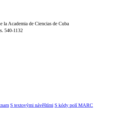
 de la Academia de Ciencias de Cuba
 s. 540-1132
znam
S textovými návěštími
S kódy polí MARC