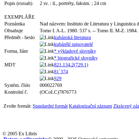
Popis (rozsah)
2 sv. : il., portréty, faksim. ; 24 cm
EXEMPLÁŘE
Poznámka
Nad názvem: Instituto de Literatura y Linguistica
Obsahuje
Tomo I. A-L. 1980. 537 s. -- Tomo II. M-Z. 1984.
Předmět - heslo
kubánská literatura
kubánští spisovatelé
Forma, žánr
* výkladové slovníky
* biografické slovníky
MDT
821.134.2(729.1)
81`374
929
Systém. číslo
000022769
Kontrolní č.
(OCoLC)7876773
Zvolte formát:
Standardní formát
Katalogizační záznam
Zkrácený zá
© 2005 Ex Libris