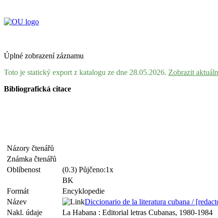
Úplné zobrazení záznamu
Toto je statický export z katalogu ze dne 28.05.2026.
Zobrazit aktuál
Bibliografická citace
Názory čtenářů
Známka čtenářů
Oblíbenost
(0.3) Půjčeno:1x
BK
Formát
Encyklopedie
Název
Diccionario de la literatura cubana / [redac
Nakl. údaje
La Habana : Editorial letras Cubanas, 1980-1984